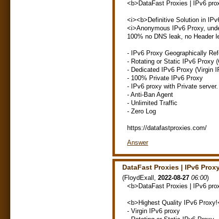
<b>DataFast Proxies | IPv6 pro
<i><b>Definitive Solution in IP
<i>Anonymous IPv6 Proxy, undet
100% no DNS leak, no Header l
- IPv6 Proxy Geographically Ref
- Rotating or Static IPv6 Proxy (
- Dedicated IPv6 Proxy (Virgin I
- 100% Private IPv6 Proxy
- IPv6 proxy with Private server.
- Anti-Ban Agent
- Unlimited Traffic
- Zero Log
https://datafastproxies.com/
Answer
DataFast Proxies | IPv6 Prox
(
FloydExall
,
2022-08-27
06:00
)
<b>DataFast Proxies | IPv6 pro
<b>Highest Quality IPv6 Proxy!
- Virgin IPv6 proxy