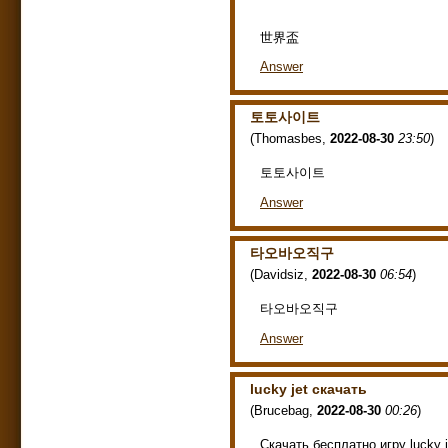
世界盃
Answer
토토사이트
(
Thomasbes
,
2022-08-30
23:50
)
토토사이트
Answer
타오바오직구
(
Davidsiz
,
2022-08-30
06:54
)
타오바오직구
Answer
lucky jet скачать
(
Brucebag
,
2022-08-30
00:26
)
Скачать бесплатно игру lucky 