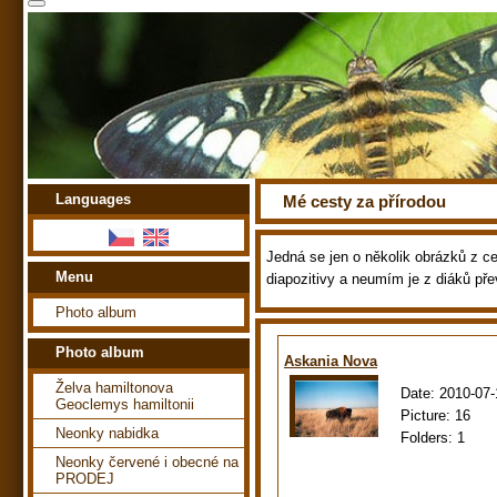
Languages
Mé cesty za přírodou
Jedná se jen o několik obrázků z ces
Menu
diapozitivy a neumím je z diáků pře
Photo album
Photo album
Askania Nova
Želva hamiltonova
Date:
2010-07-
Geoclemys hamiltonii
Picture:
16
Neonky nabidka
Folders:
1
Neonky červené i obecné na
PRODEJ