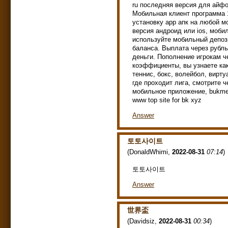
ru последняя версия для айфон
Мобильная клиент программа 
установку app апк на любой м
версия андроид или ios, моби
используйте мобильный депоз
баланса. Выплата через рубль
деньги. Пополнение игрокам 
коэффициенты, вы узнаете как
теннис, бокс, волейбол, вирт
где проходит лига, смотрите ч
мобильное приложение, bukmeker 
www top site for bk xyz
Answer
토토사이트
(
DonaldWhimi
,
2022-08-31
07:14
)
토토사이트
Answer
世界盃
(
Davidsiz
,
2022-08-31
00:34
)