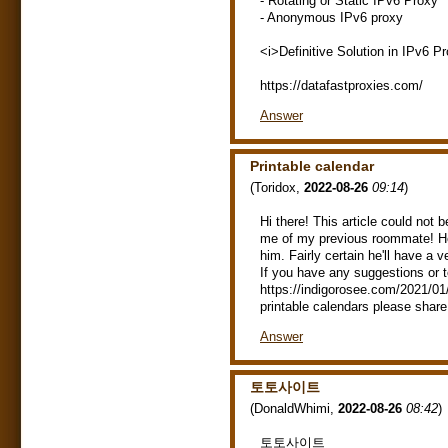
- Rotating or Static IPv6 Proxy
- Anonymous IPv6 proxy
<i>Definitive Solution in IPv6 P
https://datafastproxies.com/
Answer
Printable calendar
(
Toridox
,
2022-08-26
09:14
)
Hi there! This article could not 
me of my previous roommate! He a
him. Fairly certain he'll have a 
If you have any suggestions or 
https://indigorosee.com/2021/01
printable calendars please share
Answer
토토사이트
(
DonaldWhimi
,
2022-08-26
08:42
)
토토사이트