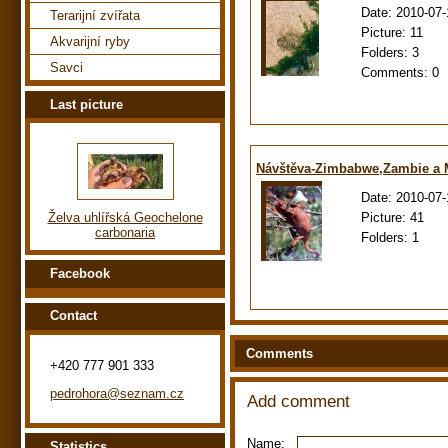
Date:
2010-07-
Terarijní zvířata
Picture:
11
Akvarijní ryby
Folders:
3
Savci
Comments:
0
Last picture
Návštěva-Zimbabwe,Zambie a
Date:
2010-07-
Picture:
41
Želva uhlířská Geochelone
carbonaria
Folders:
1
Facebook
Contact
Comments
+420 777 901 333
pedrohora@seznam.cz
Add comment
Name:
Statistics