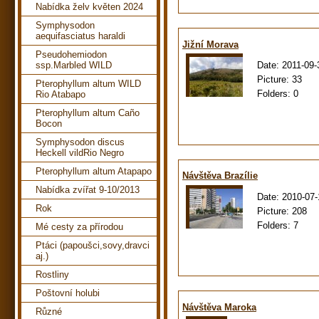
Nabídka želv květen 2024
Symphysodon
aequifasciatus haraldi
Jižní Morava
Pseudohemiodon
Date:
2011-09-
ssp.Marbled WILD
Picture:
33
Pterophyllum altum WILD
Folders:
0
Rio Atabapo
Pterophyllum altum Caño
Bocon
Symphysodon discus
Heckell vildRio Negro
Pterophyllum altum Atapapo
Návštěva Brazílie
Nabídka zvířat 9-10/2013
Date:
2010-07-
Rok
Picture:
208
Folders:
7
Mé cesty za přírodou
Ptáci (papoušci,sovy,dravci
aj.)
Rostliny
Poštovní holubi
Návštěva Maroka
Různé