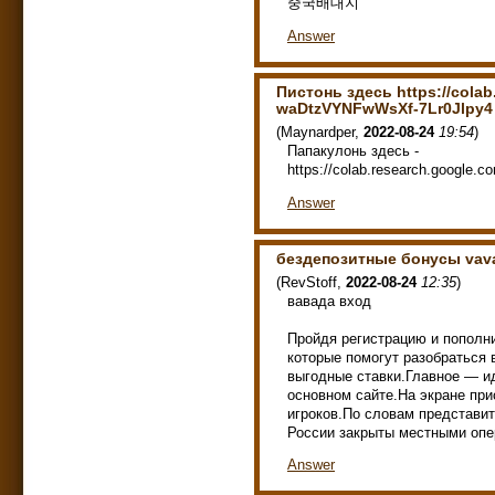
중국배대지
Answer
Пистонь здесь https://colab
waDtzVYNFwWsXf-7Lr0Jlpy4
(
Maynardper
,
2022-08-24
19:54
)
Папакулонь здесь -
https://colab.research.google
Answer
бездепозитные бонусы vav
(
RevStoff
,
2022-08-24
12:35
)
вавада вход
Пройдя регистрацию и пополн
которые помогут разобраться
выгодные ставки.Главное — ид
основном сайте.На экране при
игроков.По словам представит
России закрыты местными опер
Answer