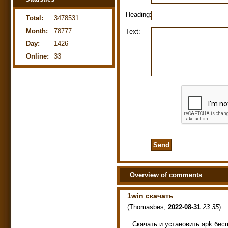
Heading:
Total:
3478531
Month:
78777
Text:
Day:
1426
Online:
33
Overview of comments
1win скачать
(
Thomasbes
,
2022-08-31
23:35
)
Скачать и установить apk бе