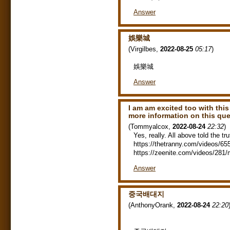
Answer
娛樂城
(
Virgilbes
,
2022-08-25
05:17
)
娛樂城
Answer
I am am excited too with this
more information on this qu
(
Tommyalcox
,
2022-08-24
22:32
)
Yes, really. All above told the tr
https://thetranny.com/videos/655
https://zeenite.com/videos/281/
Answer
중국배대지
(
AnthonyOrank
,
2022-08-24
22:20