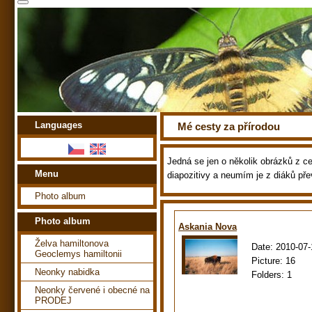
Languages
Mé cesty za přírodou
Jedná se jen o několik obrázků z ces
Menu
diapozitivy a neumím je z diáků pře
Photo album
Photo album
Askania Nova
Želva hamiltonova
Date:
2010-07-
Geoclemys hamiltonii
Picture:
16
Neonky nabidka
Folders:
1
Neonky červené i obecné na
PRODEJ