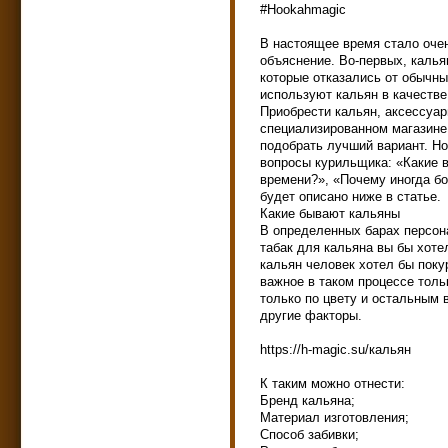
#Hookahmagic
В настоящее время стало оче
объяснение. Во-первых, калья
которые отказались от обычны
используют кальян в качестве
Приобрести кальян, аксессуар
специализированном магазине
подобрать лучший вариант. Но
вопросы курильщика: «Какие 
времени?», «Почему иногда бо
будет описано ниже в статье.
Какие бывают кальяны
В определенных барах персон
табак для кальяна вы бы хоте
кальян человек хотел бы поку
важное в таком процессе тол
только по цвету и остальным 
другие факторы.
https://h-magic.su/кальян
К таким можно отнести:
Бренд кальяна;
Материал изготовления;
Способ забивки;