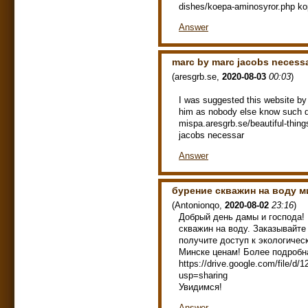
dishes/koepa-aminosyror.php ko
Answer
marc by marc jacobs necessa
(
aresgrb.se
,
2020-08-03
00:03
)
I was suggested this website by 
him as nobody else know such de
mispa.aresgrb.se/beautiful-thi
jacobs necessar
Answer
бурение скважин на воду м
(
Antonionqo
,
2020-08-02
23:16
)
Добрый день дамы и господа! 
скважин на воду. Заказывай
получите доступ к экологичес
Минске ценам! Более подробн
https://drive.google.com/file
usp=sharing
Увидимся!
Answer