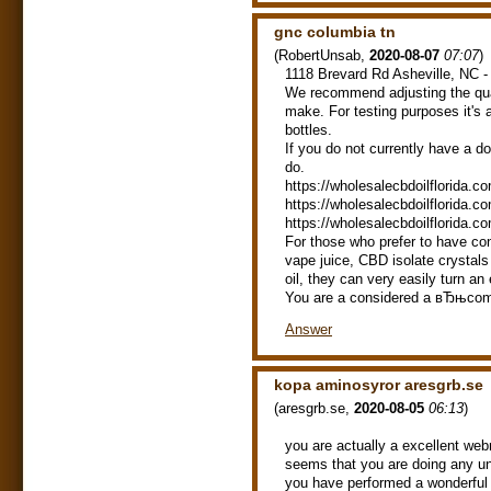
gnc columbia tn
(
RobertUnsab
,
2020-08-07
07:07
)
1118 Brevard Rd Asheville, NC 
We recommend adjusting the qua
make. For testing purposes it's 
bottles.
If you do not currently have a 
do.
https://wholesalecbdoilflorida.
https://wholesalecbdoilflorida.c
https://wholesalecbdoilflorida.co
For those who prefer to have cont
vape juice, CBD isolate crystals
oil, they can very easily turn a
You are a considered a вЂњcom
Answer
kopa aminosyror aresgrb.se
(
aresgrb.se
,
2020-08-05
06:13
)
you are actually a excellent web
seems that you are doing any uni
you have performed a wonderful a