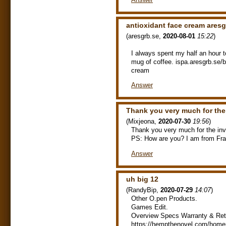
antioxidant face cream aresg
(
aresgrb.se
,
2020-08-01
15:22
)
I always spent my half an hour t
mug of coffee. ispa.aresgrb.se/
cream
Answer
Thank you very much for the 
(
Mixjeona
,
2020-07-30
19:56
)
Thank you very much for the invi
PS: How are you? I am from Fra
Answer
uh big 12
(
RandyBip
,
2020-07-29
14:07
)
Other O.pen Products.
Games Edit.
Overview Specs Warranty & Re
https://hempthenovel.com/homem