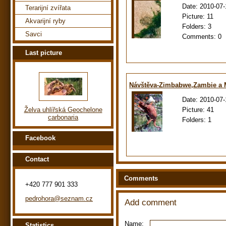
Date:
2010-07-
Terarijní zvířata
Picture:
11
Akvarijní ryby
Folders:
3
Savci
Comments:
0
Last picture
Návštěva-Zimbabwe,Zambie a
Date:
2010-07-
Picture:
41
Želva uhlířská Geochelone
carbonaria
Folders:
1
Facebook
Contact
Comments
+420 777 901 333
pedrohora@seznam.cz
Add comment
Name:
Statistics