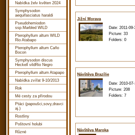
Nabídka želv květen 2024
Symphysodon
aequifasciatus haraldi
Jižní Morava
Pseudohemiodon
Date:
2011-09-
ssp.Marbled WILD
Picture:
33
Pterophyllum altum WILD
Folders:
0
Rio Atabapo
Pterophyllum altum Caño
Bocon
Symphysodon discus
Heckell vildRio Negro
Pterophyllum altum Atapapo
Návštěva Brazílie
Nabídka zvířat 9-10/2013
Date:
2010-07-
Rok
Picture:
208
Folders:
7
Mé cesty za přírodou
Ptáci (papoušci,sovy,dravci
aj.)
Rostliny
Poštovní holubi
Návštěva Maroka
Různé