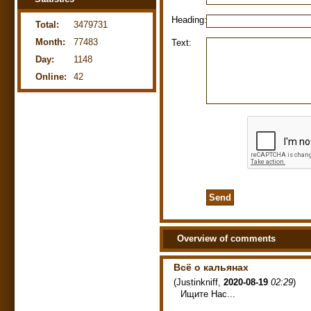
Heading:
Total:
3479731
Month:
77483
Text:
Day:
1148
Online:
42
Overview of comments
Всё о кальянах
(
Justinkniff
,
2020-08-19
02:29
)
Ищите Нас...