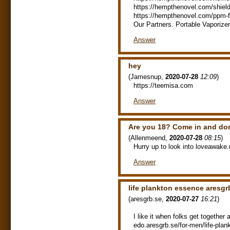
https://hempthenovel.com/shield
https://hempthenovel.com/ppm-f
Our Partners. Portable Vaporize
Answer
hey
(
Jamesnup
,
2020-07-28
12:09
)
https://teemisa.com
Answer
Are you 18? Come in and don
(
Allenmeend
,
2020-07-28
08:15
)
Hurry up to look into loveawake.ru
Answer
life plankton essence aresgr
(
aresgrb.se
,
2020-07-27
16:21
)
I like it when folks get together
edo.aresgrb.se/for-men/life-pla