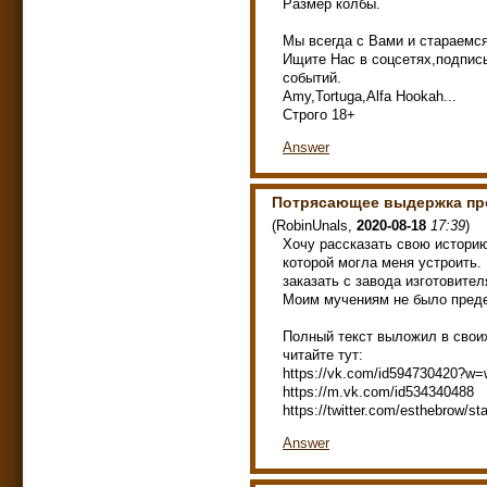
Размер колбы.
Мы всегда с Вами и стараемся
Ищите Нас в соцсетях,подписы
событий.
Amy,Tortuga,Alfa Hookah...
Строго 18+
Answer
Потрясающее выдержка про
(
RobinUnals
,
2020-08-18
17:39
)
Хочу рассказать свою историю
которой могла меня устроить.
заказать с завода изготовител
Моим мучениям не было пред
Полный текст выложил в своих
читайте тут:
https://vk.com/id594730420?w=
https://m.vk.com/id534340488
https://twitter.com/esthebrow/
Answer