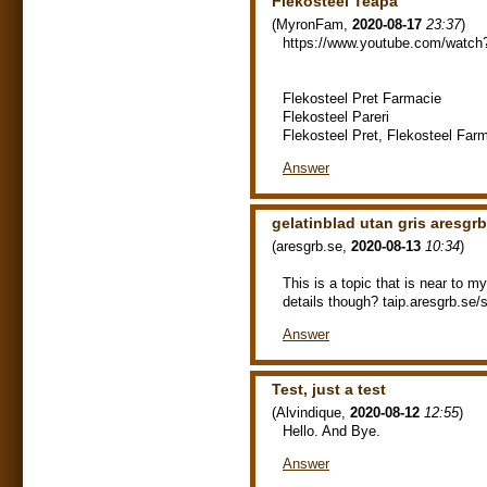
Flekosteel Teapa
(
MyronFam
,
2020-08-17
23:37
)
https://www.youtube.com/wat
Flekosteel Pret Farmacie
Flekosteel Pareri
Flekosteel Pret, Flekosteel Farm
Answer
gelatinblad utan gris aresgrb
(
aresgrb.se
,
2020-08-13
10:34
)
This is a topic that is near to 
details though? taip.aresgrb.se/s
Answer
Test, just a test
(
Alvindique
,
2020-08-12
12:55
)
Hello. And Bye.
Answer