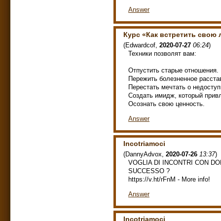
Answer
Курс «Как встретить свою
(
Edwardcof
,
2020-07-27
06:24
)
Техники позволят вам:
Отпустить старые отношения.
Пережить болезненное расста
Перестать мечтать о недосту
Создать имидж, который прив
Осознать свою ценность.
Answer
Incotriamoci
(
DannyAdvox
,
2020-07-26
13:37
)
VOGLIA DI INCONTRI CON D
SUCCESSO ?
https://v.ht/rFnM - More info!
Answer
Incotriamoci