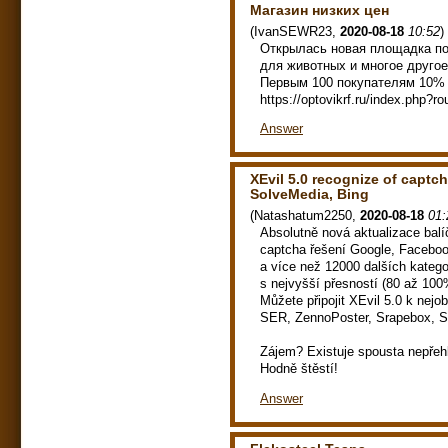
Магазин низких цен
(
IvanSEWR23
,
2020-08-18
10:52
)
Открылась новая площадка по
для животных и многое другое
Первым 100 покупателям 10% 
https://optovikrf.ru/index.php?
Answer
XEvil 5.0 recognize of capt
SolveMedia, Bing
(
Natashatum2250
,
2020-08-18
01:
Absolutně nová aktualizace bal
captcha řešení Google, Faceboo
a více než 12000 dalších katego
s nejvyšší přesností (80 až 100
Můžete připojit XEvil 5.0 k ne
SER, ZennoPoster, Srapebox, Se
Zájem? Existuje spousta nepřeh
Hodně štěstí!
Answer