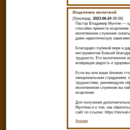
Исцеление молитвой
(
Stevenjap
,
2023-06-24
08:06
)
Пастор Владимир Мунтян — од
способен принести исцеление 
молитвенное служение охваты
даже наркотическую зависимо
Благодаря глубокой вере и д
инструментом Божьей благода
трудности. Его молитвенное и
возвращая радость и здоровье
Если вы или ваши близкие ст
эмоциональным страданием, н
трудностями, рекомендуем об
молитвенном служении вы най
исцеление.
Для получения дополнительн
Мунтяна и о том, как обратит
сайт по ссылке: https://revival
Answer