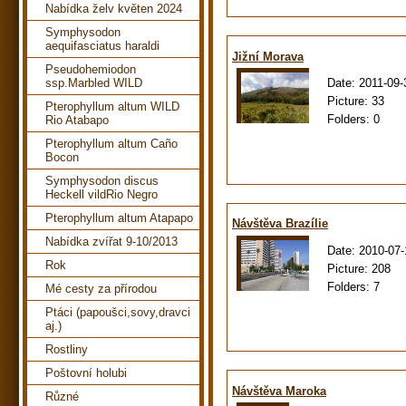
Nabídka želv květen 2024
Symphysodon
aequifasciatus haraldi
Jižní Morava
Pseudohemiodon
Date:
2011-09-
ssp.Marbled WILD
Picture:
33
Pterophyllum altum WILD
Folders:
0
Rio Atabapo
Pterophyllum altum Caño
Bocon
Symphysodon discus
Heckell vildRio Negro
Pterophyllum altum Atapapo
Návštěva Brazílie
Nabídka zvířat 9-10/2013
Date:
2010-07-
Rok
Picture:
208
Folders:
7
Mé cesty za přírodou
Ptáci (papoušci,sovy,dravci
aj.)
Rostliny
Poštovní holubi
Návštěva Maroka
Různé