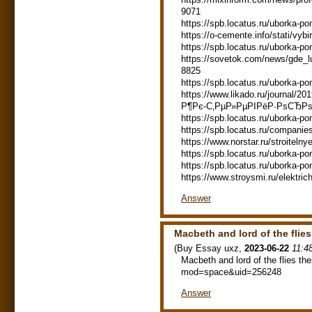
9071
https://spb.locatus.ru/uborka-po
https://o-cemente.info/stati/vyb
https://spb.locatus.ru/uborka-p
https://sovetok.com/news/gde_l
8825
https://spb.locatus.ru/uborka-
https://www.likado.ru/journal
Р¶Рє-С‚РµР»РµРІРёР·РѕСЂРѕ
https://spb.locatus.ru/uborka-
https://spb.locatus.ru/compani
https://www.norstar.ru/stroitelny
https://spb.locatus.ru/uborka-po
https://spb.locatus.ru/uborka-p
https://www.stroysmi.ru/elektric
Answer
Macbeth and lord of the flies
(
Buy Essay uxz
,
2023-06-22
11:4
Macbeth and lord of the flies t
mod=space&uid=256248
Answer