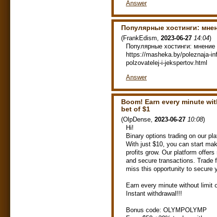
Answer
Популярные хостинги: мне
(
FrankEdism
,
2023-06-27
14:04
)
Популярные хостинги: мнение 
https://masheka.by/poleznaja-inf
polzovatelej-i-jekspertov.html
Answer
Boom! Earn every minute with
bet of $1
(
OlpDense
,
2023-06-27
10:08
)
Hi!
Binary options trading on our pla
With just $10, you can start ma
profits grow. Our platform offers 
and secure transactions. Trade 
miss this opportunity to secure y
Earn every minute without limit 
Instant withdrawal!!!
Bonus code: OLYMPOLYMP