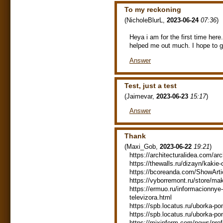
To my reckoning
(
NicholeBlurL
,
2023-06-24
07:36
)
Heya i am for the first time here.
helped me out much. I hope to g
Answer
Test, just a test
(
Jaimevar
,
2023-06-23
15:17
)
Answer
Thank
(
Maxi_Gob
,
2023-06-22
19:21
)
https://architecturalidea.com/a
https://thewalls.ru/dizayn/kakie
https://bcoreanda.com/ShowArt
https://vyborremont.ru/store/ma
https://ermuo.ru/informacionnye-
televizora.html
https://spb.locatus.ru/uborka-p
https://spb.locatus.ru/uborka-p
https://mixinform.com/news/pro