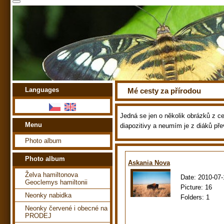
Languages
Mé cesty za přírodou
Jedná se jen o několik obrázků z ces
Menu
diapozitivy a neumím je z diáků pře
Photo album
Photo album
Askania Nova
Želva hamiltonova
Date:
2010-07-
Geoclemys hamiltonii
Picture:
16
Neonky nabidka
Folders:
1
Neonky červené i obecné na
PRODEJ