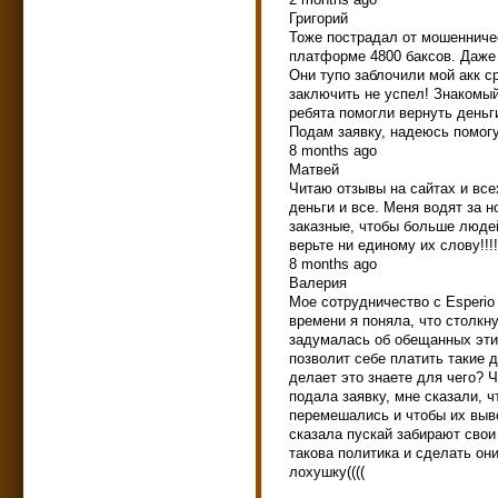
Григорий
Тоже пострадал от мошенничес
платформе 4800 баксов. Даже п
Они тупо заблочили мой акк с
заключить не успел! Знакомый
ребята помогли вернуть деньг
Подам заявку, надеюсь помогут
8 months ago
Матвей
Читаю отзывы на сайтах и всех
деньги и все. Меня водят за н
заказные, чтобы больше людей
верьте ни единому их слову!!!!
8 months ago
Валерия
Мое сотрудничество с Esperio
времени я поняла, что столкну
задумалась об обещанных этих
позволит себе платить такие д
делает это знаете для чего? Ч
подала заявку, мне сказали, 
перемешались и чтобы их выве
сказала пускай забирают свои 
такова политика и сделать он
лохушку((((