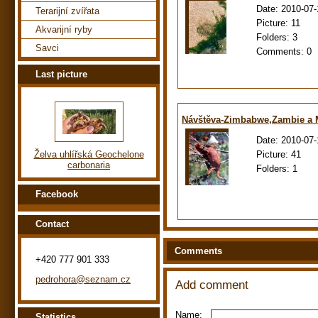
Date:
2010-07-
Terarijní zvířata
Picture:
11
Akvarijní ryby
Folders:
3
Savci
Comments:
0
Last picture
Návštěva-Zimbabwe,Zambie a
Date:
2010-07-
Picture:
41
Želva uhlířská Geochelone
carbonaria
Folders:
1
Facebook
Contact
Comments
+420 777 901 333
pedrohora@seznam.cz
Add comment
Name:
Statistics