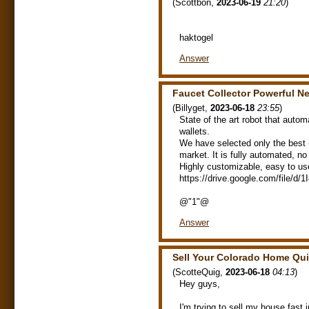
(
Scottbon
,
2023-06-19
21:20
)
haktogel
Answer
Faucet Collector Powerful N
(
Billyget
,
2023-06-18
23:55
)
State of the art robot that auto
wallets.
We have selected only the best - 
market. It is fully automated, 
Highly customizable, easy to us
https://drive.google.com/file
@"1"@
Answer
Sell Your Colorado Home Qui
(
ScotteQuig
,
2023-06-18
04:13
)
Hey guys,
I'm trying to sell my house fast