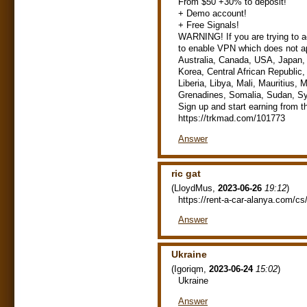
From $50 +30% to deposit!
+ Demo account!
+ Free Signals!
WARNING! If you are trying to ac
to enable VPN which does not app
Australia, Canada, USA, Japan, UK
Korea, Central African Republic,
Liberia, Libya, Mali, Mauritius
Grenadines, Somalia, Sudan, S
Sign up and start earning from th
https://trkmad.com/101773
Answer
ric gat
(
LloydMus
,
2023-06-26
19:12
)
https://rent-a-car-alanya.com/cs
Answer
Ukraine
(
Igoriqm
,
2023-06-24
15:02
)
Ukraine
Answer