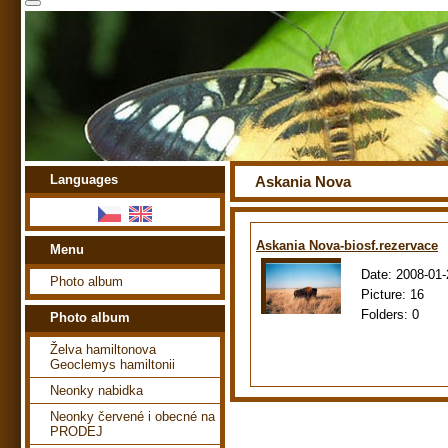
Languages
Askania Nova
Askania Nova-biosf.rezervace
Menu
Date:
2008-01-
Photo album
Picture:
16
Folders:
0
Photo album
Želva hamiltonova
Geoclemys hamiltonii
Neonky nabidka
Neonky červené i obecné na
PRODEJ