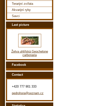
Terarijní zvířata
Akvarijní ryby
Savci
Last picture
Želva uhlířská Geochelone
carbonaria
Facebook
Contact
+420 777 901 333
pedrohora@seznam.cz
Statistics