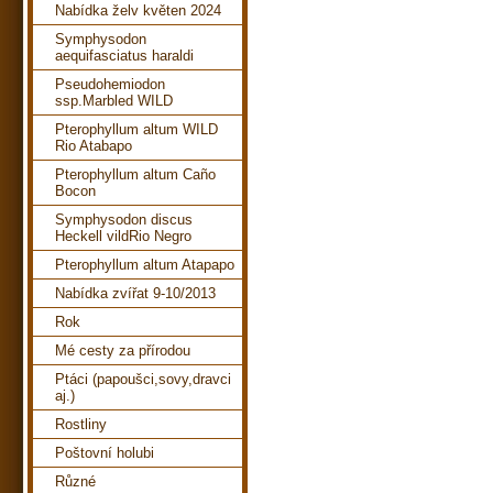
Nabídka želv květen 2024
Symphysodon
aequifasciatus haraldi
Pseudohemiodon
ssp.Marbled WILD
Pterophyllum altum WILD
Rio Atabapo
Pterophyllum altum Caño
Bocon
Symphysodon discus
Heckell vildRio Negro
Pterophyllum altum Atapapo
Nabídka zvířat 9-10/2013
Rok
Mé cesty za přírodou
Ptáci (papoušci,sovy,dravci
aj.)
Rostliny
Poštovní holubi
Různé