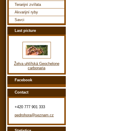
Terarijní zvířata
Akvarijní ryby
Savci
Last picture
Želva uhlířská Geochelone
carbonaria
Facebook
Contact
+420 777 901 333
pedrohora@seznam.cz
Statistics