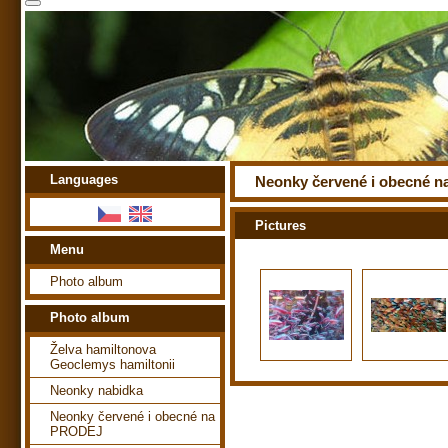
Languages
Neonky červené i obecné 
Pictures
Menu
Photo album
Photo album
Želva hamiltonova
Geoclemys hamiltonii
Neonky nabidka
Neonky červené i obecné na
PRODEJ