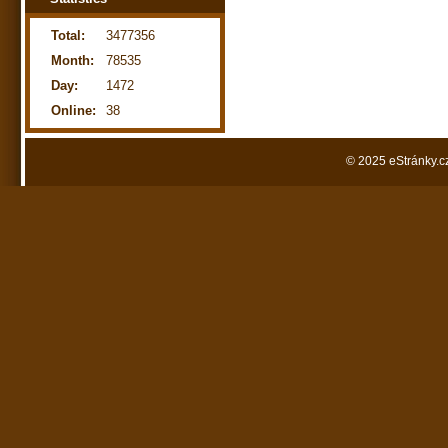
Total:
3477356
Month:
78535
Day:
1472
Online:
38
© 2025 eStránky.c