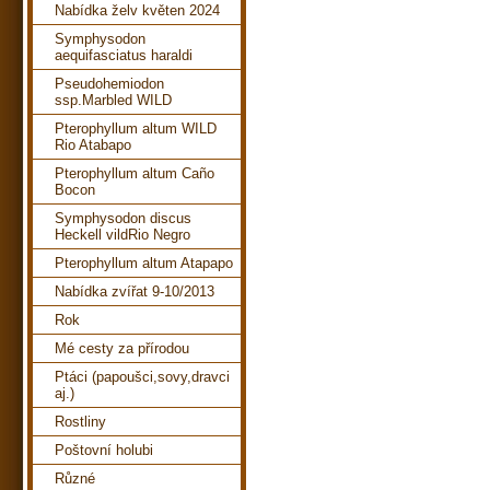
Nabídka želv květen 2024
Symphysodon
aequifasciatus haraldi
Pseudohemiodon
ssp.Marbled WILD
Pterophyllum altum WILD
Rio Atabapo
Pterophyllum altum Caño
Bocon
Symphysodon discus
Heckell vildRio Negro
Pterophyllum altum Atapapo
Nabídka zvířat 9-10/2013
Rok
Mé cesty za přírodou
Ptáci (papoušci,sovy,dravci
aj.)
Rostliny
Poštovní holubi
Různé