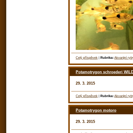
Celý příspěvek
|
Rubrika:
Akvarijní ryb
Potamotrygon schroederi WIL
29. 3. 2015
Celý příspěvek
|
Rubrika:
Akvarijní ryb
Potamotrygon motoro
29. 3. 2015