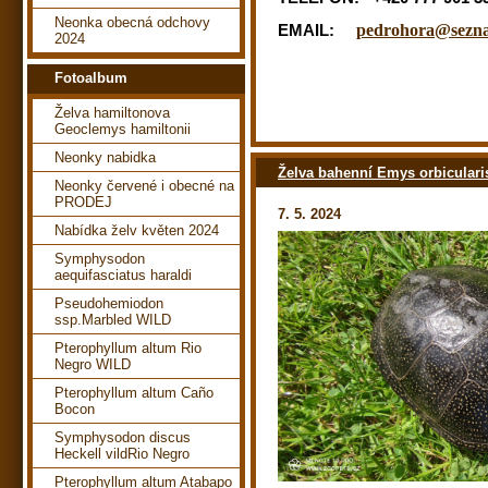
Neonka obecná odchovy
EMAIL:
pedrohora@sezn
2024
Fotoalbum
Želva hamiltonova
Geoclemys hamiltonii
Neonky nabidka
Želva bahenní Emys orbiculari
Neonky červené i obecné na
PRODEJ
7. 5. 2024
Nabídka želv květen 2024
Symphysodon
aequifasciatus haraldi
Pseudohemiodon
ssp.Marbled WILD
Pterophyllum altum Rio
Negro WILD
Pterophyllum altum Caño
Bocon
Symphysodon discus
Heckell vildRio Negro
Pterophyllum altum Atabapo