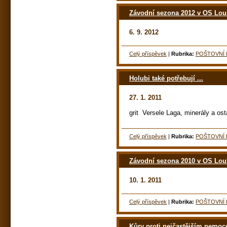
Závodní sezona 2012 v OS Lo
6. 9. 2012
Celý příspěvek
|
Rubrika:
POŠTOVNÍ 
Holubi také potřebují ...
27. 1. 2011
grit Versele Laga, minerály a ost
Celý příspěvek
|
Rubrika:
POŠTOVNÍ 
Závodní sezona 2010 v OS Lo
10. 1. 2011
Celý příspěvek
|
Rubrika:
POŠTOVNÍ 
Kůry proti nejčastějším nemo