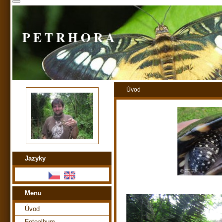
P E T R H O R A
Úvod
Jazyky
Menu
Úvod
Fotoalbum