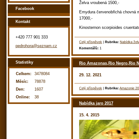
Želva vroubená 1500,-
Facebook
Emydura červenobřichá chovná 
17000,-
Kontakt
Kinosternon scorpioides cruenta
+420 777 901 333
Celý příspěvek
|
Rubrika:
Nabídka žel
pedrohora@seznam.cz
Komentářů:
1
Statistiky
Rio Amazonas,Rio Negro,Rio
Celkem:
3478084
29. 12. 2021
Měsíc:
78878
Celý příspěvek
|
Rubrika:
Amazonie 2
Den:
1607
Online:
38
Nabídka jaro 2017
15. 4. 2015