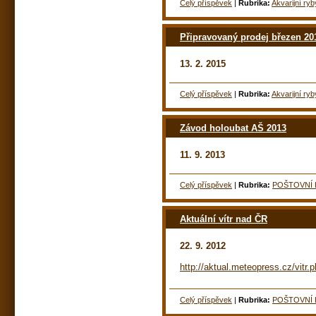
Celý příspěvek
|
Rubrika:
Akvarijní ryb
Připravovaný prodej březen 20
13. 2. 2015
Celý příspěvek
|
Rubrika:
Akvarijní ryb
Závod holoubat AŠ 2013
11. 9. 2013
Celý příspěvek
|
Rubrika:
POŠTOVNÍ 
Aktuální vítr nad ČR
22. 9. 2012
http://aktual.meteopress.cz/vitr.
Celý příspěvek
|
Rubrika:
POŠTOVNÍ 