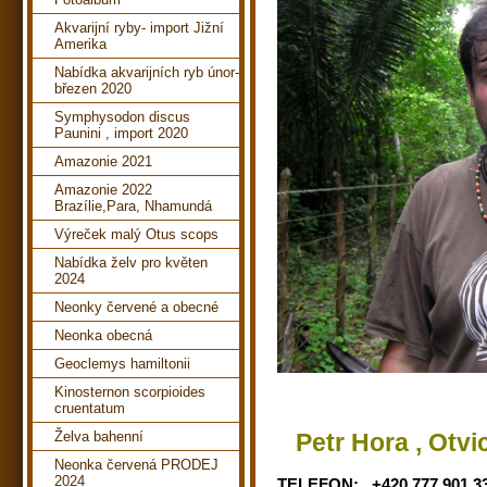
Akvarijní ryby- import Jižní
Amerika
Nabídka akvarijních ryb únor-
březen 2020
Symphysodon discus
Paunini , import 2020
Amazonie 2021
Amazonie 2022
Brazílie,Para, Nhamundá
Výreček malý Otus scops
Nabídka želv pro květen
2024
Neonky červené a obecné
Neonka obecná
Geoclemys hamiltonii
Kinosternon scorpioides
cruentatum
Želva bahenní
Petr Hora , Ot
Neonka červená PRODEJ
2024
TELEFON: +420 777 901 3