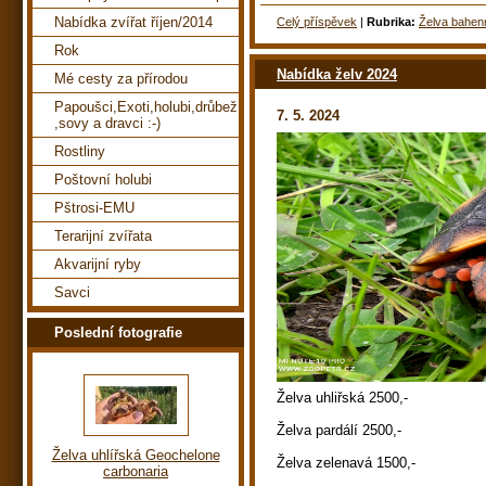
Nabídka zvířat říjen/2014
Celý příspěvek
|
Rubrika:
Želva bahen
Rok
Nabídka želv 2024
Mé cesty za přírodou
Papoušci,Exoti,holubi,drůbež
7. 5. 2024
,sovy a dravci :-)
Rostliny
Poštovní holubi
Pštrosi-EMU
Terarijní zvířata
Akvarijní ryby
Savci
Poslední fotografie
Želva uhliřská 2500,-
Želva pardálí 2500,-
Želva uhlířská Geochelone
Želva zelenavá 1500,-
carbonaria