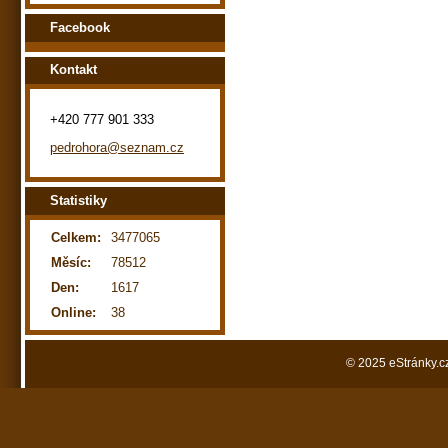
Facebook
Kontakt
+420 777 901 333
pedrohora@seznam.cz
Statistiky
Celkem:
3477065
Měsíc:
78512
Den:
1617
Online:
38
© 2025 eStránky.c