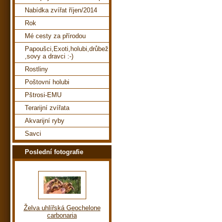
Nabídka zvířat říjen/2014
Rok
Mé cesty za přírodou
Papoušci,Exoti,holubi,drůbež
,sovy a dravci :-)
Rostliny
Poštovní holubi
Pštrosi-EMU
Terarijní zvířata
Akvarijní ryby
Savci
Poslední fotografie
Želva uhlířská Geochelone
carbonaria