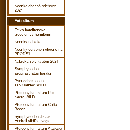
Neonka obecná odchovy
2024
Fotoalbum
Želva hamiltonova
Geoclemys hamiltonii
Neonky nabidka
Neonky červené i obecné na
PRODEJ
Nabídka želv květen 2024
Symphysodon
aequifasciatus haraldi
Pseudohemiodon
ssp.Marbled WILD
Pterophyllum altum Rio
Negro WILD
Pterophyllum altum Caño
Bocon
Symphysodon discus
Heckell vildRio Negro
Pterophyllum altum Atabapo