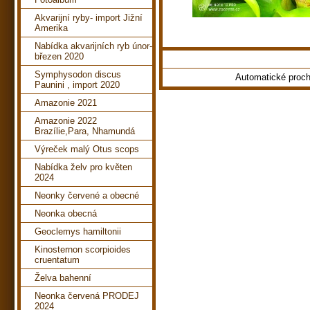
Akvarijní ryby- import Jižní
Amerika
Nabídka akvarijních ryb únor-
březen 2020
Symphysodon discus
Automatické proc
Paunini , import 2020
Amazonie 2021
Amazonie 2022
Brazílie,Para, Nhamundá
Výreček malý Otus scops
Nabídka želv pro květen
2024
Neonky červené a obecné
Neonka obecná
Geoclemys hamiltonii
Kinosternon scorpioides
cruentatum
Želva bahenní
Neonka červená PRODEJ
2024