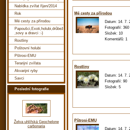
Nabídka zvířat říjen/2014
Mé cesty za přírodou
Rok
Mé cesty za přírodou
Datum:
14. 7.
Fotografií:
360
Papoušci,Exoti,holubi,drůbež
,sovy a dravci :-)
Složek:
10
Komentářů:
1
Rostliny
Poštovní holubi
Pštrosi-EMU
Terarijní zvířata
Rostliny
Akvarijní ryby
Datum:
14. 7.
Savci
Fotografií:
90
Složek:
5
Poslední fotografie
Pštrosi-EMU
Želva uhlířská Geochelone
carbonaria
Datum:
14. 7.