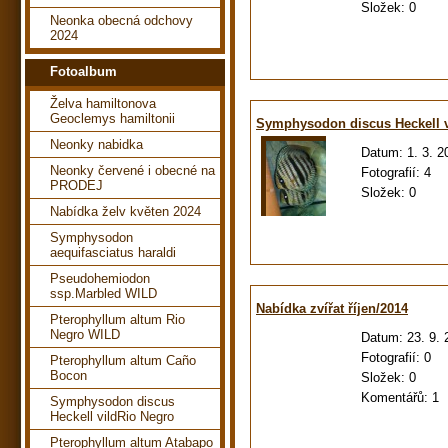
Složek:
0
Neonka obecná odchovy
2024
Fotoalbum
Želva hamiltonova
Geoclemys hamiltonii
Symphysodon discus Heckell v
Neonky nabidka
Datum:
1. 3. 2
Neonky červené i obecné na
Fotografií:
4
PRODEJ
Složek:
0
Nabídka želv květen 2024
Symphysodon
aequifasciatus haraldi
Pseudohemiodon
ssp.Marbled WILD
Nabídka zvířat říjen/2014
Pterophyllum altum Rio
Negro WILD
Datum:
23. 9.
Fotografií:
0
Pterophyllum altum Caño
Bocon
Složek:
0
Komentářů:
1
Symphysodon discus
Heckell vildRio Negro
Pterophyllum altum Atabapo