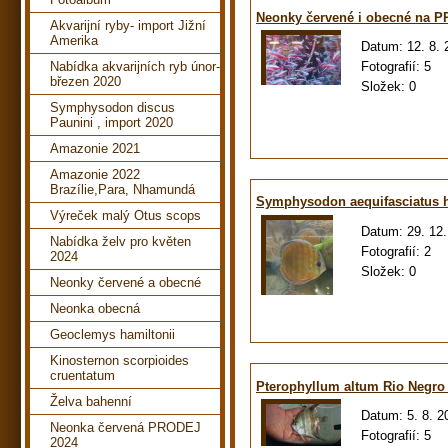
Neonky červené i obecné na 
Akvarijní ryby- import Jižní
Amerika
Datum:
12. 8.
Nabídka akvarijních ryb únor-
Fotografií:
5
březen 2020
Složek:
0
Symphysodon discus
Paunini , import 2020
Amazonie 2021
Amazonie 2022
Brazílie,Para, Nhamundá
Symphysodon aequifasciatus h
Výreček malý Otus scops
Datum:
29. 12
Nabídka želv pro květen
Fotografií:
2
2024
Složek:
0
Neonky červené a obecné
Neonka obecná
Geoclemys hamiltonii
Kinosternon scorpioides
cruentatum
Pterophyllum altum Rio Negro
Želva bahenní
Datum:
5. 8. 2
Neonka červená PRODEJ
Fotografií:
5
2024