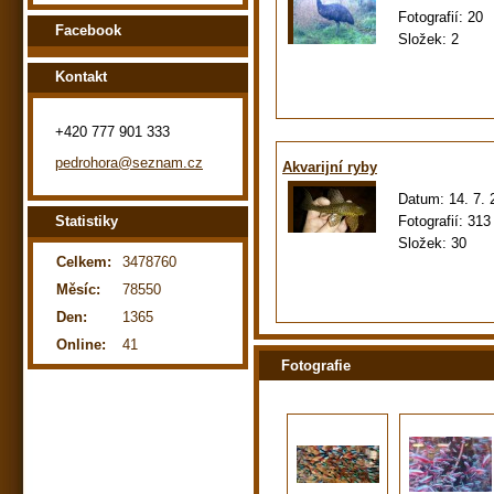
Fotografií:
20
Facebook
Složek:
2
Kontakt
+420 777 901 333
pedrohora@seznam.cz
Akvarijní ryby
Datum:
14. 7.
Statistiky
Fotografií:
313
Složek:
30
Celkem:
3478760
Měsíc:
78550
Den:
1365
Online:
41
Fotografie