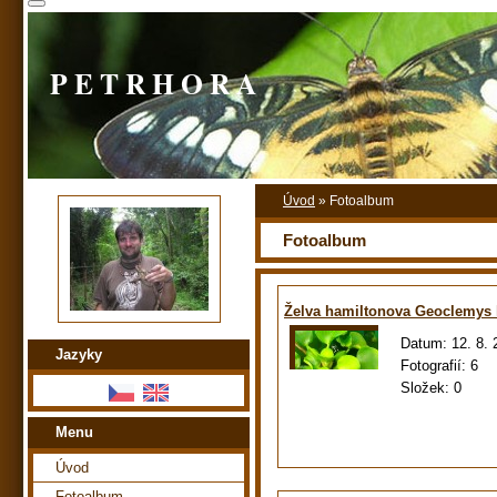
P E T R H O R A
Úvod
»
Fotoalbum
Fotoalbum
Želva hamiltonova Geoclemys 
Datum:
12. 8.
Jazyky
Fotografií:
6
Složek:
0
Menu
Úvod
Fotoalbum