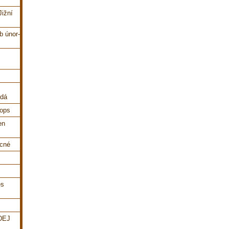
Jižní
b únor-
ndá
cops
en
ecné
es
DEJ