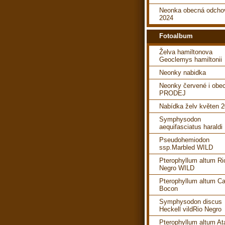
Neonka obecná odcho
2024
Fotoalbum
Želva hamiltonova
Geoclemys hamiltonii
Neonky nabidka
Neonky červené i obe
PRODEJ
Nabídka želv květen 
Symphysodon
aequifasciatus haraldi
Pseudohemiodon
ssp.Marbled WILD
Pterophyllum altum Ri
Negro WILD
Pterophyllum altum C
Bocon
Symphysodon discus
Heckell vildRio Negro
Pterophyllum altum A