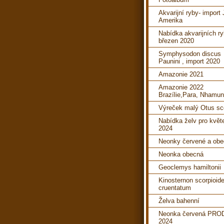
Akvarijní ryby- import 
Amerika
Nabídka akvarijních ry
březen 2020
Symphysodon discus
Paunini , import 2020
Amazonie 2021
Amazonie 2022
Brazílie,Para, Nhamu
Výreček malý Otus s
Nabídka želv pro květ
2024
Neonky červené a ob
Neonka obecná
Geoclemys hamiltonii
Kinosternon scorpioid
cruentatum
Želva bahenní
Neonka červená PRO
2024