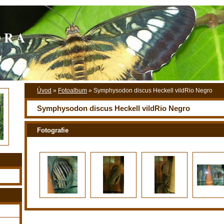
O R A
Úvod
»
Fotoalbum
»
Symphysodon discus Heckell vildRio Negro
Symphysodon discus Heckell vildRio Negro
Fotografie