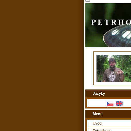
P E T R H 
Jazyky
Menu
Úvod
Fotoalbum