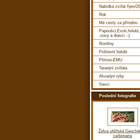
Nabídka zvířat říjen/2
Rok
Mé cesty za přírodou
Papoušci,Exoti,holubi
,sovy a dravci :-)
Rostliny
Poštovní holubi
Pštrosi-EMU
Terarijní zvířata
Akvarijní ryby
Savci
Poslední fotografie
Želva uhlířská Geoche
carbonaria