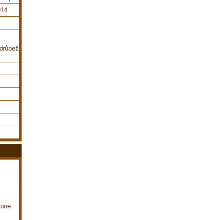
014
,drůbež
lone