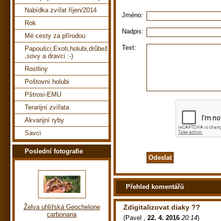
Nabídka zvířat říjen/2014
Jméno:
Rok
Nadpis:
Mé cesty za přírodou
Text:
Papoušci,Exoti,holubi,drůbež
,sovy a dravci :-)
Rostliny
Poštovní holubi
Pštrosi-EMU
Terarijní zvířata
Akvarijní ryby
Savci
Poslední fotografie
Přehled komentářů
Zdigitalizovat diaky ??
Želva uhlířská Geochelone
carbonaria
(
Pavel
,
22. 4. 2016
20:14
)