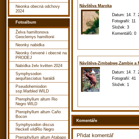
Návštěva Maroka
Neonka obecná odchovy
2024
Datum:
14. 7.
Fotografií:
11
Fotoalbum
Složek:
3
Želva hamiltonova
Komentářů:
0
Geoclemys hamiltonii
Neonky nabidka
Neonky červené i obecné na
PRODEJ
Návštěva-Zimbabwe,Zambie a
Nabídka želv květen 2024
Datum:
14. 7.
Symphysodon
aequifasciatus haraldi
Fotografií:
41
Složek:
1
Pseudohemiodon
ssp.Marbled WILD
Pterophyllum altum Rio
Negro WILD
Pterophyllum altum Caño
Bocon
Komentáře
Symphysodon discus
Heckell vildRio Negro
Přidat komentář
Pterophyllum altum Atabapo