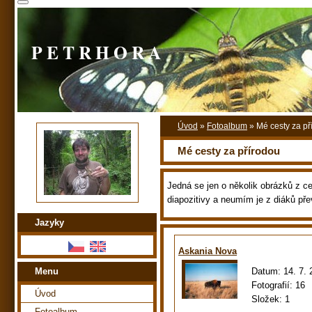
P E T R H O R A
Úvod
»
Fotoalbum
»
Mé cesty za př
Mé cesty za přírodou
Jedná se jen o několik obrázků z ces
diapozitivy a neumím je z diáků pře
Jazyky
Askania Nova
Datum:
14. 7.
Menu
Fotografií:
16
Úvod
Složek:
1
Fotoalbum