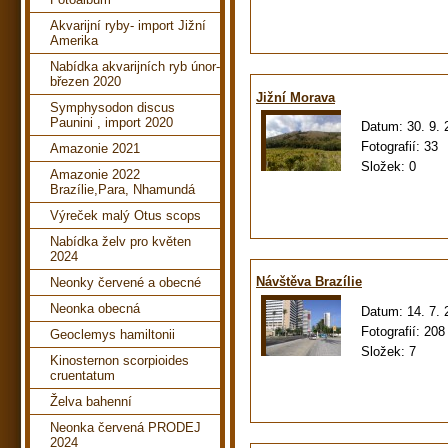
Akvarijní ryby- import Jižní
Amerika
Nabídka akvarijních ryb únor-
březen 2020
Jižní Morava
Symphysodon discus
Paunini , import 2020
Datum:
30. 9. 
Fotografií:
33
Amazonie 2021
Složek:
0
Amazonie 2022
Brazílie,Para, Nhamundá
Výreček malý Otus scops
Nabídka želv pro květen
2024
Návštěva Brazílie
Neonky červené a obecné
Neonka obecná
Datum:
14. 7.
Fotografií:
208
Geoclemys hamiltonii
Složek:
7
Kinosternon scorpioides
cruentatum
Želva bahenní
Neonka červená PRODEJ
2024