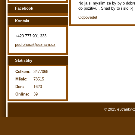
No ja si myslim ze by bylo dobre
do pozitivu . Snad by to i slo :-)
Facebook
Odpovědět
Kontakt
+420 777 901 333
pedrohora@seznam.cz
Statistiky
Celkem:
3477068
Měsíc:
78515
Den:
1620
Online:
39
© 2025 eStránky.c