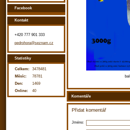
Facebook
Kontakt
+420 777 901 333
pedrohora@seznam.cz
Statistiky
Celkem:
3478481
Měsíc:
78781
bal
Den:
1469
Online:
40
Komentáře
Přidat komentář
Jméno: