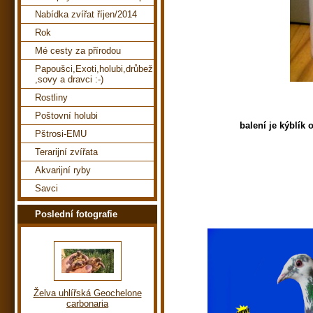
Nabídka zvířat říjen/2014
Rok
Mé cesty za přírodou
Papoušci,Exoti,holubi,drůbež
,sovy a dravci :-)
Rostliny
Poštovní holubi
balení je kýblí
Pštrosi-EMU
Terarijní zvířata
Akvarijní ryby
Savci
Poslední fotografie
Želva uhlířská Geochelone
carbonaria