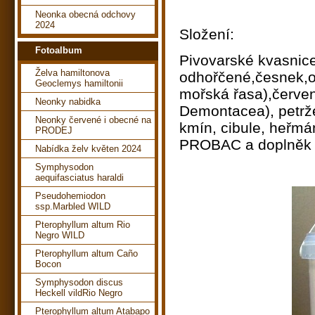
Neonka obecná odchovy
2024
Složení:
Fotoalbum
Pivovarské kvasnic
Želva hamiltonova
odhořčené,česnek,o
Geoclemys hamiltonii
mořská řasa),červen
Neonky nabidka
Demontacea), petrže
Neonky červené i obecné na
kmín, cibule, heřmá
PRODEJ
PROBAC a doplněk 
Nabídka želv květen 2024
Symphysodon
aequifasciatus haraldi
Pseudohemiodon
ssp.Marbled WILD
Pterophyllum altum Rio
Negro WILD
Pterophyllum altum Caño
Bocon
Symphysodon discus
Heckell vildRio Negro
Pterophyllum altum Atabapo