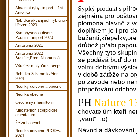
Sypký produkt s p
řír
Akvarijní ryby- import Jižní
Amerika
zejména pro poštovn
Nabídka akvarijních ryb únor-
plemena hlavně z v
březen 2020
doplňkem je i pro da
Symphysodon discus
bažanti,křepelky,or
Paunini , import 2020
drůbež,jeřábi,papou
Amazonie 2021
Všechny tyto skupiny
Amazonie 2022
Brazílie,Para, Nhamundá
se podává buď do m
Výreček malý Otus scops
velmi dobrými výsle
v době zátěže na or
Nabídka želv pro květen
2024
po závodě nebo ne
Neonky červené a obecné
přepeřování,odchov
Neonka obecná
PH
Nature 1
Geoclemys hamiltonii
Kinosternon scorpioides
chovatelům kteří n
cruentatum
,,vařit“ :o)
Želva bahenní
Návod a dávkování j
Neonka červená PRODEJ
2024