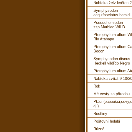
Nabídka želv květen 
Symphysodon
aequifasciatus haraldi
Pseudohemiodon
ssp.Marbled WILD
Pterophyllum altum W
Rio Atabapo
Pterophyllum altum C
Bocon
Symphysodon discus
Heckell vildRio Negro
Pterophyllum altum A
Nabídka zvířat 9-10/2
Rok
Mé cesty za přírodou
Ptáci (papoušci,sovy,d
aj.)
Rostliny
Poštovní holubi
Různé