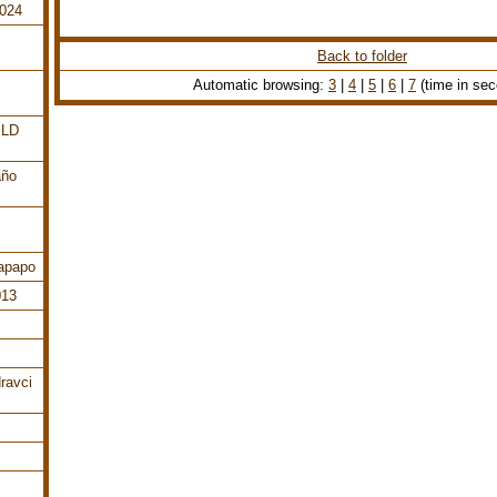
2024
Back to folder
Automatic browsing:
3
|
4
|
5
|
6
|
7
(time in se
ILD
año
tapapo
013
ravci