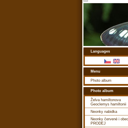
Languages
Menu
Photo album
Photo album
Želva hamiltonova
Geoclemys hamiltonii
Neonky nabidka
Neonky červené i obe
PRODEJ