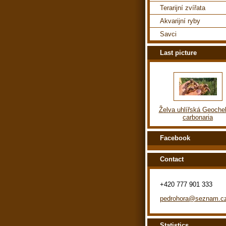
Terarijní zvířata
Akvarijní ryby
Savci
Last picture
Želva uhlířská Geoche
carbonaria
Facebook
Contact
+420 777 901 333
pedrohora@seznam.c
Statistics