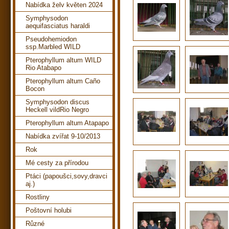
Nabídka želv květen 2024
Symphysodon
aequifasciatus haraldi
Pseudohemiodon
ssp.Marbled WILD
Pterophyllum altum WILD
Rio Atabapo
Pterophyllum altum Caño
Bocon
Symphysodon discus
Heckell vildRio Negro
Pterophyllum altum Atapapo
Nabídka zvířat 9-10/2013
Rok
Mé cesty za přírodou
Ptáci (papoušci,sovy,dravci
aj.)
Rostliny
Poštovní holubi
Různé