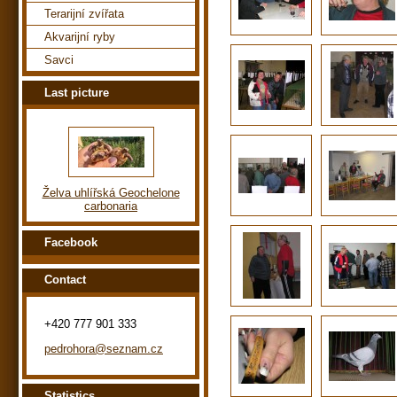
Terarijní zvířata
Akvarijní ryby
Savci
Last picture
Želva uhlířská Geochelone
carbonaria
Facebook
Contact
+420 777 901 333
pedrohora@seznam.cz
Statistics