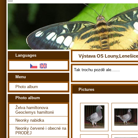
Languages
Výstava OS Louny,Lenešice
Tak trochu pozdě ale.......
Menu
Photo album
Pictures
Photo album
Želva hamiltonova
Geoclemys hamiltonii
Neonky nabidka
Neonky červené i obecné na
PRODEJ