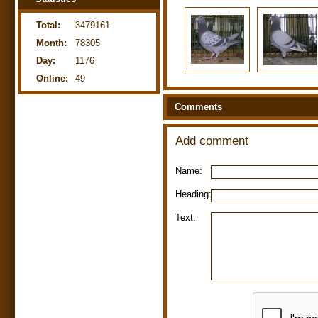
Total:
3479161
Month:
78305
Day:
1176
Online:
49
Comments
Add comment
Name:
Heading:
Text: