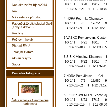
10/ 1/ 1 3/20 19/19 112.1
Nabídka zvířat říjen/2014
3 13-051-621 H 1-12:10:46.
Rok
Mé cesty za přírodou
4 HORA Petr ml., Chomutov
10/ 1/ 1 4/5 19/754 91.77
Papoušci,Exoti,holubi,drůbež
,sovy a dravci :-)
4 12-17699 H 1-12:00:28.
Rostliny
5 VASKO Roman+syn, Klaste
Poštovní holubi
10/ 1/ 1 5/21 18/18 72.04
Pštrosi-EMU
5 13-016-103 H 1-11:38:55
Terarijní zvířata
6 SIBIK Miroslav, Klasterec 
Akvarijní ryby
10/ 1/ 1 6/22 18/18 72.05
Savci
6 13-016-248 H 1-11:39:41
Poslední fotografie
7 HORA Petr, Jirkov CH
10/ 1/ 1 7/2 18/980 92.65
7 13-015-62 H 1-12:03:17.
8 PELISKOVI M.+N., Vsest
10/ 1/ 1 8/23 17/17 96.09
Želva uhlířská Geochelone
carbonaria
8 13-015-615 H 1-12:08:50