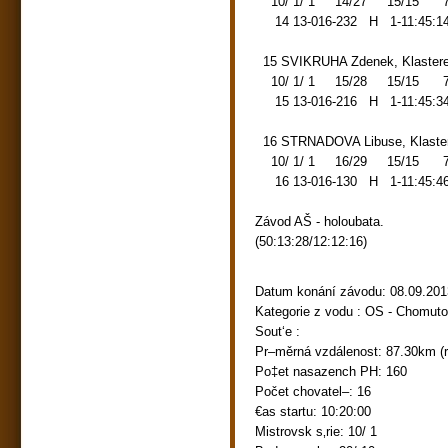
10/ 1/ 1 14/27 15/15 72.0
14 13-016-232 H 1-11:45:14
15 SVIKRUHA Zdenek, Klaste
10/ 1/ 1 15/28 15/15 72.0
15 13-016-216 H 1-11:45:34
16 STRNADOVA Libuse, Klast
10/ 1/ 1 16/29 15/15 72.0
16 13-016-130 H 1-11:45:46
Závod AŠ - holoubata.
(50:13:28/12:12:16)
Datum konání závodu: 08.09.201
Kategorie z vodu : OS - Chomut
Sout‘e :
Pr–měrná vzdálenost: 87.30km (r
Po‡et nasazench PH: 160
Počet chovatel–: 16
€as startu: 10:20:00
Mistrovsk s‚rie: 10/ 1