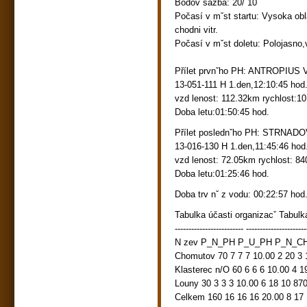
Bodov sazba: 20/ 10
Počasí v mˇst startu: Vysoka ob
chodni vitr.
Počasí v mˇst doletu: Polojasno,v
Přílet prvnˇho PH: ANTROPIUS V
13-051-111 H 1.den,12:10:45 hod
vzd lenost: 112.32km rychlost:1
Doba letu:01:50:45 hod.
Přílet poslednˇho PH: STRNADOV
13-016-130 H 1.den,11:45:46 hod
vzd lenost: 72.05km rychlost: 8
Doba letu:01:25:46 hod.
Doba trv nˇ z vodu: 00:22:57 hod
Tabulka účasti organizacˇ Tabulk
------------------------- ----------------------
N zev P_N_PH P_U_PH P_N_CH
Chomutov 70 7 7 7 10.00 2 20 3
Klasterec n/O 60 6 6 6 10.00 4 1
Louny 30 3 3 3 10.00 6 18 10 87
Celkem 160 16 16 16 20.00 8 17