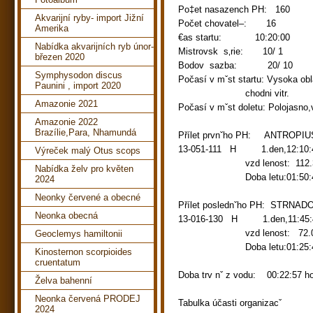
Po‡et nasazench PH: 160
Akvarijní ryby- import Jižní
Počet chovatel–: 16
Amerika
€as startu: 10:20:00
Nabídka akvarijních ryb únor-
Mistrovsk s‚rie: 10/ 1
březen 2020
Bodov sazba: 20/ 10
Symphysodon discus
Počasí v mˇst startu: Vysoka ob
Paunini , import 2020
chodni vitr
Amazonie 2021
Počasí v mˇst doletu: Polojasno
Amazonie 2022
Brazílie,Para, Nhamundá
Přílet prvnˇho PH: ANTROP
13-051-111 H 1.den,12:10:45 
Výreček malý Otus scops
vzd lenost: 112.32km r
Nabídka želv pro květen
Doba letu:01:50:45
2024
Neonky červené a obecné
Přílet poslednˇho PH: STRNADO
Neonka obecná
13-016-130 H 1.den,11:45:46 
vzd lenost: 72.05km r
Geoclemys hamiltonii
Doba letu:01:25:46
Kinosternon scorpioides
cruentatum
Doba trv nˇ z vodu: 00:22:57 h
Želva bahenní
Neonka červená PRODEJ
Tabulka účasti organizac
2024