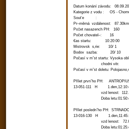
Datum konání závodu: 08.09.2
Kategorie z vodu : OS - 
Sout‘e :
Pr–měrná vzdálenost: 87.30km
Po‡et nasazench PH: 160
Počet chovatel–: 16
€as startu: 10:20:00
Mistrovsk s‚rie: 10/ 1
Bodov sazba: 20/ 10
Počasí v mˇst startu: Vysoka ob
chodni vitr
Počasí v mˇst doletu: Polojasno
Přílet prvnˇho PH: ANTROP
13-051-111 H 1.den,12:10:45 
vzd lenost: 112.32km r
Doba letu:01:50:45
Přílet poslednˇho PH: STRNADO
13-016-130 H 1.den,11:45:46 
vzd lenost: 72.05km r
Doba letu:01:25:46