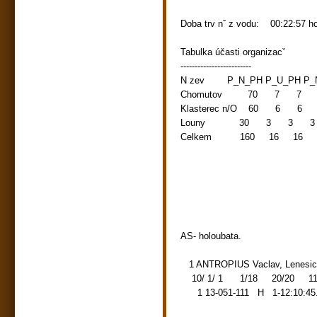
Doba trv nˇ z vodu: 00:22:57 h
Tabulka účasti organizac
------------------------- ------
N zev P_N_PH P_U_PH 
Chomutov 70 7 7 7 1
Klasterec n/O 60 6 6 
Louny 30 3 3 3 10.
Celkem 160 16 16 16 
10 16 16 
12 14 19
14 13 22
16 12 26
18 11 29
20 10 32
AS- holoubata.
1 ANTROPIUS Vaclav, Lenes
10/ 1/ 1 1/18 20/20 112.3
1 13-051-111 H 1-12:10:45