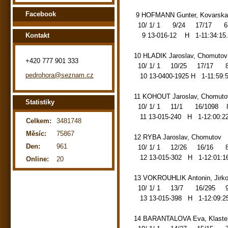
Facebook
9 HOFMANN Gunter, Kovars
10/ 1/ 1 9/24 17/17 65.47
9 13-016-12 H 1-11:34:15.
Kontakt
10 HLADIK Jaroslav, Chomut
+420 777 901 333
10/ 1/ 1 10/25 17/17 87.0
pedrohora@seznam.cz
10 13-0400-1925 H 1-11:59:
11 KOHOUT Jaroslav, Chomu
Statistiky
10/ 1/ 1 11/1 16/1098 87.
11 13-015-240 H 1-12:00:22
Celkem:
3481748
Měsíc:
75867
12 RYBA Jaroslav, Chomuto
Den:
961
10/ 1/ 1 12/26 16/16 87.1
12 13-015-302 H 1-12:01:16
Online:
20
13 VOKROUHLIK Antonin, Ji
10/ 1/ 1 13/7 16/295 92.6
13 13-015-398 H 1-12:09:25
14 BARANTALOVA Eva, Klast