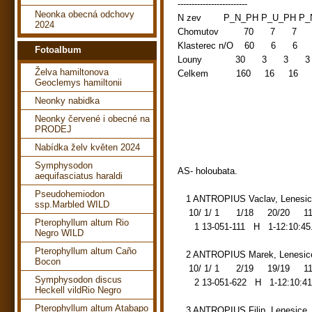
------------------------- ------
Neonka obecná odchovy
N zev P_N_PH P_U_PH 
2024
Chomutov 70 7 7 7 1
Klasterec n/O 60 6 6 
Fotoalbum
Louny 30 3 3 3 10.
Želva hamiltonova
Celkem 160 16 16 16 
Geoclemys hamiltonii
10 16 16 
Neonky nabidka
12 14 19
14 13 22
Neonky červené i obecné na
16 12 26
PRODEJ
18 11 29
Nabídka želv květen 2024
20 10 32
Symphysodon
AS- holoubata.
aequifasciatus haraldi
Pseudohemiodon
1 ANTROPIUS Vaclav, Lenes
ssp.Marbled WILD
10/ 1/ 1 1/18 20/20 112.3
Pterophyllum altum Rio
1 13-051-111 H 1-12:10:45
Negro WILD
Pterophyllum altum Caño
2 ANTROPIUS Marek, Lenes
Bocon
10/ 1/ 1 2/19 19/19 112.1
Symphysodon discus
2 13-051-622 H 1-12:10:41.
Heckell vildRio Negro
Pterophyllum altum Atabapo
3 ANTROPIUS Filip, Lenesic