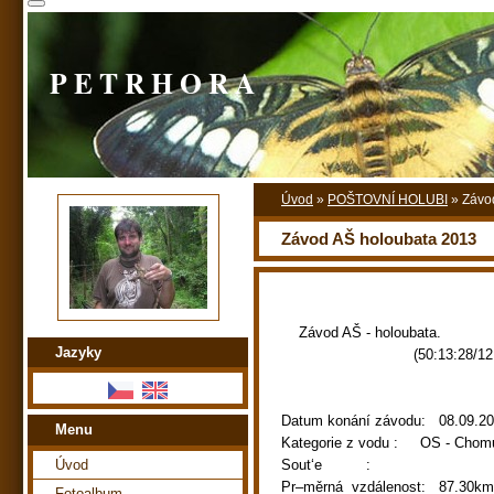
P E T R H O R A
Úvod
»
POŠTOVNÍ HOLUBI
»
Závo
Závod AŠ holoubata 2013
Závod AŠ - holoubata.
Jazyky
(50:13:28/12:12
Datum konání závodu: 08.09.2
Menu
Kategorie z vodu : OS - 
Úvod
Sout‘e :
Pr–měrná vzdálenost: 87.30km
Fotoalbum