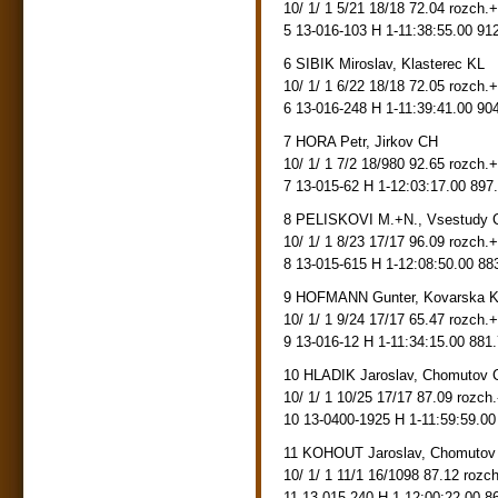
10/ 1/ 1 5/21 18/18 72.04 rozch.
5 13-016-103 H 1-11:38:55.00 91
6 SIBIK Miroslav, Klasterec KL
10/ 1/ 1 6/22 18/18 72.05 rozch.
6 13-016-248 H 1-11:39:41.00 90
7 HORA Petr, Jirkov CH
10/ 1/ 1 7/2 18/980 92.65 rozch.
7 13-015-62 H 1-12:03:17.00 897
8 PELISKOVI M.+N., Vsestudy 
10/ 1/ 1 8/23 17/17 96.09 rozch.
8 13-015-615 H 1-12:08:50.00 88
9 HOFMANN Gunter, Kovarska 
10/ 1/ 1 9/24 17/17 65.47 rozch.
9 13-016-12 H 1-11:34:15.00 881
10 HLADIK Jaroslav, Chomutov 
10/ 1/ 1 10/25 17/17 87.09 rozch
10 13-0400-1925 H 1-11:59:59.00
11 KOHOUT Jaroslav, Chomutov
10/ 1/ 1 11/1 16/1098 87.12 rozc
11 13-015-240 H 1-12:00:22.00 8