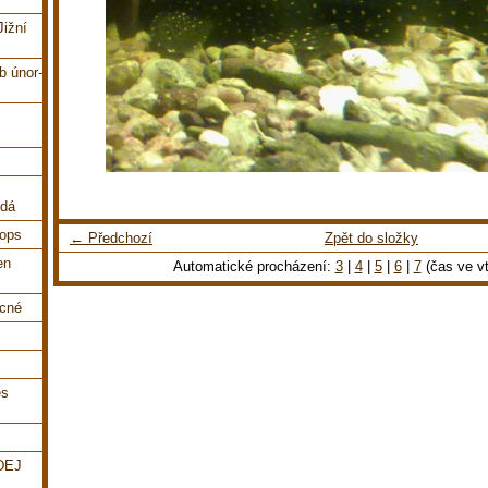
Jižní
b únor-
ndá
cops
← Předchozí
Zpět do složky
en
Automatické procházení:
3
|
4
|
5
|
6
|
7
(čas ve vt
ecné
es
DEJ