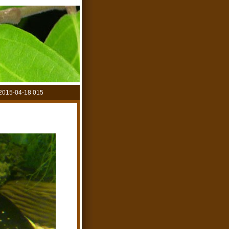
2015-04-18 015