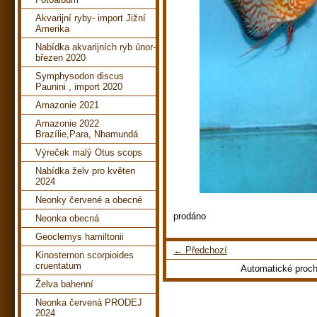
Akvarijní ryby- import Jižní
Amerika
Nabídka akvarijních ryb únor-
březen 2020
Symphysodon discus
Paunini , import 2020
Amazonie 2021
Amazonie 2022
Brazílie,Para, Nhamundá
Výreček malý Otus scops
Nabídka želv pro květen
2024
Neonky červené a obecné
prodáno
Neonka obecná
Geoclemys hamiltonii
← Předchozí
Kinosternon scorpioides
cruentatum
Automatické proc
Želva bahenní
Neonka červená PRODEJ
2024