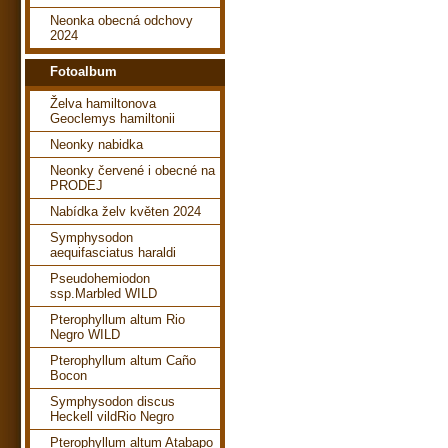
Neonka obecná odchovy
2024
Fotoalbum
Želva hamiltonova
Geoclemys hamiltonii
Neonky nabidka
Neonky červené i obecné na
PRODEJ
Nabídka želv květen 2024
Symphysodon
aequifasciatus haraldi
Pseudohemiodon
ssp.Marbled WILD
Pterophyllum altum Rio
Negro WILD
Pterophyllum altum Caño
Bocon
Symphysodon discus
Heckell vildRio Negro
Pterophyllum altum Atabapo