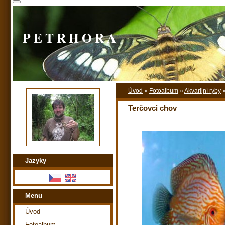
P E T R H O R A
Úvod
»
Fotoalbum
»
Akvarijní ryby
Terčovci chov
Jazyky
Menu
Úvod
Fotoalbum