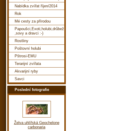
Nabídka zvířat říjen/2014
Rok
Mé cesty za přírodou
Papoušci,Exoti,holubi,drůbež
,sovy a dravci :-)
Rostliny
Poštovní holubi
Pštrosi-EMU
Terarijní zvířata
Akvarijní ryby
Savci
Poslední fotografie
Želva uhlířská Geochelone
carbonaria