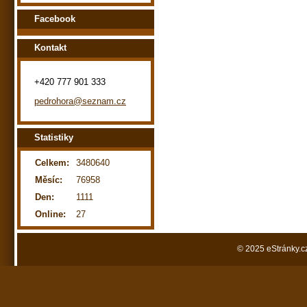
Facebook
Kontakt
+420 777 901 333
pedrohora@seznam.cz
Statistiky
Celkem:
3480640
Měsíc:
76958
Den:
1111
Online:
27
© 2025 eStránky.c