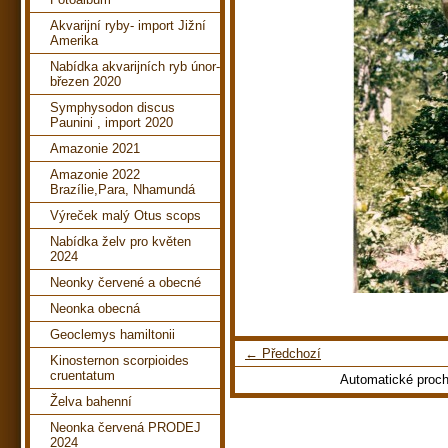
Akvarijní ryby- import Jižní
Amerika
Nabídka akvarijních ryb únor-
březen 2020
Symphysodon discus
Paunini , import 2020
Amazonie 2021
Amazonie 2022
Brazílie,Para, Nhamundá
Výreček malý Otus scops
Nabídka želv pro květen
2024
Neonky červené a obecné
Neonka obecná
Geoclemys hamiltonii
← Předchozí
Kinosternon scorpioides
cruentatum
Automatické proc
Želva bahenní
Neonka červená PRODEJ
2024