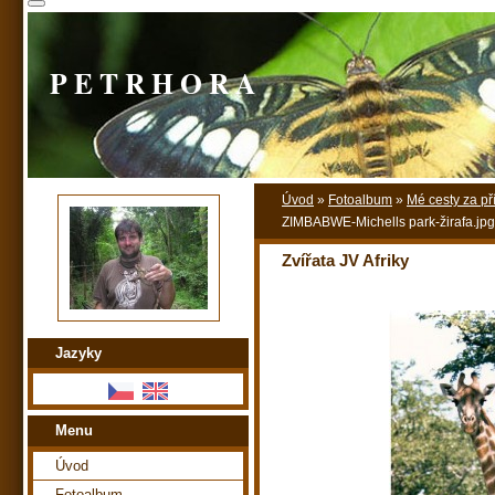
P E T R H O R A
Úvod
»
Fotoalbum
»
Mé cesty za př
ZIMBABWE-Michells park-žirafa.jpg
Zvířata JV Afriky
Jazyky
Menu
Úvod
Fotoalbum