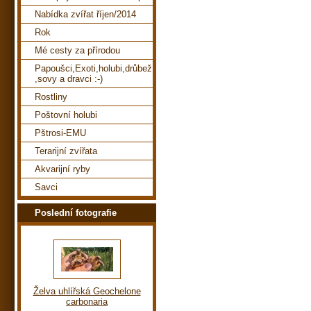
Nabídka zvířat říjen/2014
Rok
Mé cesty za přírodou
Papoušci,Exoti,holubi,drůbež
,sovy a dravci :-)
Rostliny
Poštovní holubi
Pštrosi-EMU
Terarijní zvířata
Akvarijní ryby
Savci
Poslední fotografie
Želva uhlířská Geochelone
carbonaria