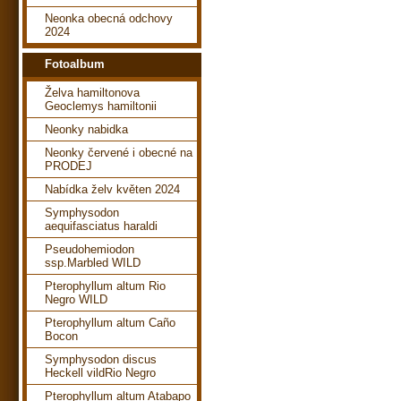
Neonka obecná odchovy
2024
Fotoalbum
Želva hamiltonova
Geoclemys hamiltonii
Neonky nabidka
Neonky červené i obecné na
PRODEJ
Nabídka želv květen 2024
Symphysodon
aequifasciatus haraldi
Pseudohemiodon
ssp.Marbled WILD
Pterophyllum altum Rio
Negro WILD
Pterophyllum altum Caño
Bocon
Symphysodon discus
Heckell vildRio Negro
Pterophyllum altum Atabapo