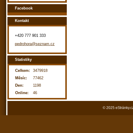
Facebook
Kontakt
+420 777 901 333
pedrohora@seznam.cz
Statistiky
Celkem:
3479918
Měsíc:
77462
Den:
1198
Online:
46
© 2025 eStránky.c