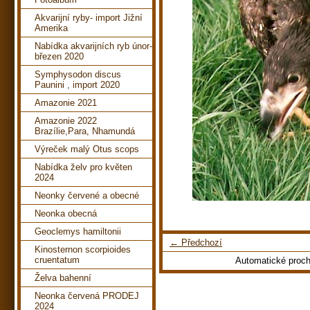
Akvarijní ryby- import Jižní
Amerika
Nabídka akvarijních ryb únor-
březen 2020
Symphysodon discus
Paunini , import 2020
Amazonie 2021
Amazonie 2022
Brazílie,Para, Nhamundá
Výreček malý Otus scops
Nabídka želv pro květen
2024
Neonky červené a obecné
Neonka obecná
Geoclemys hamiltonii
← Předchozí
Kinosternon scorpioides
cruentatum
Automatické proc
Želva bahenní
Neonka červená PRODEJ
2024