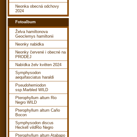
Neonka obecná odchovy
2024
Fotoalbum
Želva hamiltonova
Geoclemys hamiltonii
Neonky nabidka
Neonky červené i obecné na
PRODEJ
Nabídka želv květen 2024
Symphysodon
aequifasciatus haraldi
Pseudohemiodon
ssp.Marbled WILD
Pterophyllum altum Rio
Negro WILD
Pterophyllum altum Caño
Bocon
Symphysodon discus
Heckell vildRio Negro
Pterophyllum altum Atabapo