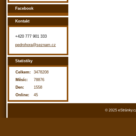
Facebook
Kontakt
+420 777 901 333
pedrohora@seznam.cz
Statistiky
Celkem:
3478208
Měsíc:
78876
Den:
1558
Online:
45
© 2025 eStránky.c