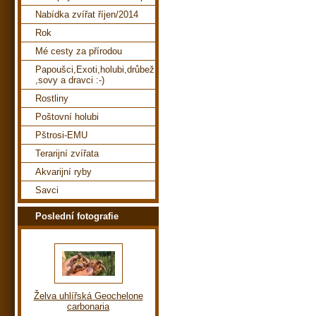
Nabídka zvířat říjen/2014
Rok
Mé cesty za přírodou
Papoušci,Exoti,holubi,drůbež
,sovy a dravci :-)
Rostliny
Poštovní holubi
Pštrosi-EMU
Terarijní zvířata
Akvarijní ryby
Savci
Poslední fotografie
Želva uhlířská Geochelone
carbonaria