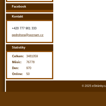
Facebook
Kontakt
+420 777 901 333
pedrohora@seznam.cz
Statistiky
Celkem:
3481059
Měsíc:
76778
Den:
970
Online:
50
© 2025 eStránky.c