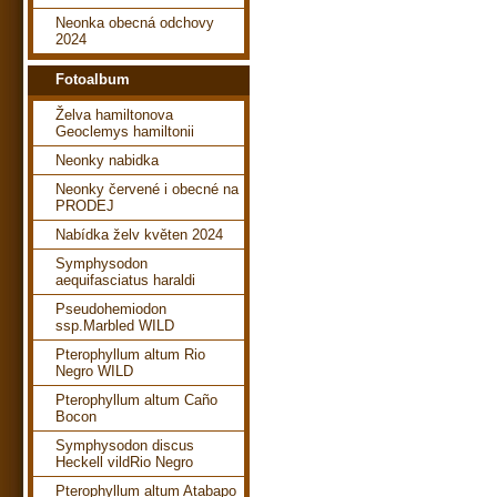
Neonka obecná odchovy
2024
Fotoalbum
Želva hamiltonova
Geoclemys hamiltonii
Neonky nabidka
Neonky červené i obecné na
PRODEJ
Nabídka želv květen 2024
Symphysodon
aequifasciatus haraldi
Pseudohemiodon
ssp.Marbled WILD
Pterophyllum altum Rio
Negro WILD
Pterophyllum altum Caño
Bocon
Symphysodon discus
Heckell vildRio Negro
Pterophyllum altum Atabapo