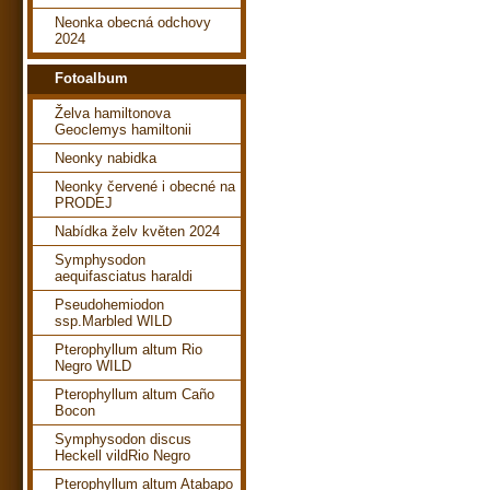
Neonka obecná odchovy
2024
Fotoalbum
Želva hamiltonova
Geoclemys hamiltonii
Neonky nabidka
Neonky červené i obecné na
PRODEJ
Nabídka želv květen 2024
Symphysodon
aequifasciatus haraldi
Pseudohemiodon
ssp.Marbled WILD
Pterophyllum altum Rio
Negro WILD
Pterophyllum altum Caño
Bocon
Symphysodon discus
Heckell vildRio Negro
Pterophyllum altum Atabapo