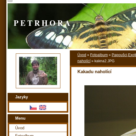
P E T R H O R A
Úvod
»
Fotoalbum
»
Papoušci,Exoti,
naholící
»
kakna2.JPG
Kakadu naholící
Jazyky
Menu
Úvod
Fotoalbum