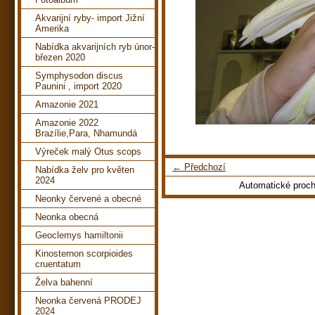
Akvarijní ryby- import Jižní
Amerika
Nabídka akvarijních ryb únor-
březen 2020
Symphysodon discus
Paunini , import 2020
Amazonie 2021
Amazonie 2022
Brazílie,Para, Nhamundá
Výreček malý Otus scops
← Předchozí
Nabídka želv pro květen
2024
Automatické proc
Neonky červené a obecné
Neonka obecná
Geoclemys hamiltonii
Kinosternon scorpioides
cruentatum
Želva bahenní
Neonka červená PRODEJ
2024