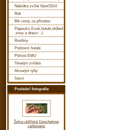
Nabídka zvířat říjen/2014
Rok
Mé cesty za přírodou
Papoušci,Exoti,holubi,drůbež
,sovy a dravci :-)
Rostliny
Poštovní holubi
Pštrosi-EMU
Terarijní zvířata
Akvarijní ryby
Savci
Poslední fotografie
Želva uhlířská Geochelone
carbonaria