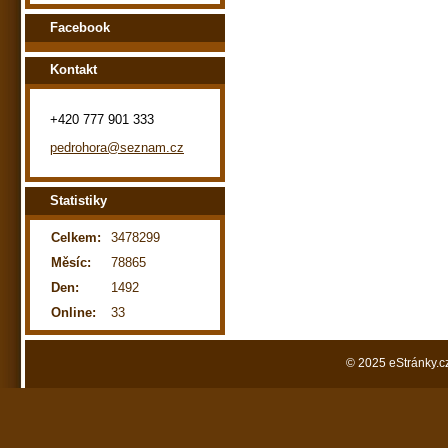
Facebook
Kontakt
+420 777 901 333
pedrohora@seznam.cz
Statistiky
Celkem:
3478299
Měsíc:
78865
Den:
1492
Online:
33
© 2025 eStránky.c