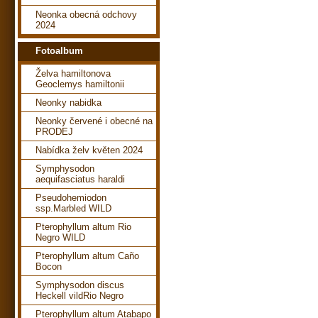
Neonka obecná odchovy
2024
Fotoalbum
Želva hamiltonova
Geoclemys hamiltonii
Neonky nabidka
Neonky červené i obecné na
PRODEJ
Nabídka želv květen 2024
Symphysodon
aequifasciatus haraldi
Pseudohemiodon
ssp.Marbled WILD
Pterophyllum altum Rio
Negro WILD
Pterophyllum altum Caño
Bocon
Symphysodon discus
Heckell vildRio Negro
Pterophyllum altum Atabapo