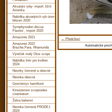
Akvarijní ryby- import Jižní
Amerika
Nabídka akvarijních ryb únor-
březen 2020
Symphysodon discus
Paunini , import 2020
Amazonie 2021
← Předchozí
Amazonie 2022
Automatické proc
Brazílie,Para, Nhamundá
Výreček malý Otus scops
Nabídka želv pro květen
2024
Neonky červené a obecné
Neonka obecná
Geoclemys hamiltonii
Kinosternon scorpioides
cruentatum
Želva bahenní
Neonka červená PRODEJ
2024