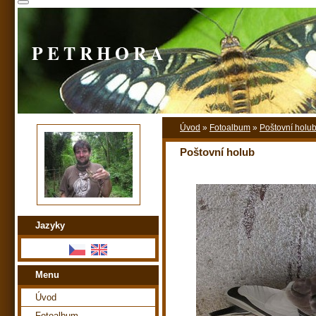
P E T R H O R A
Úvod
»
Fotoalbum
»
Poštovní holub
Poštovní holub
Jazyky
Menu
Úvod
Fotoalbum