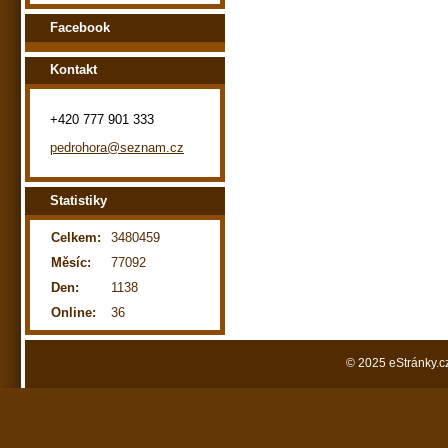
Facebook
Kontakt
+420 777 901 333
pedrohora@seznam.cz
Statistiky
Celkem:
3480459
Měsíc:
77092
Den:
1138
Online:
36
© 2025 eStránky.c