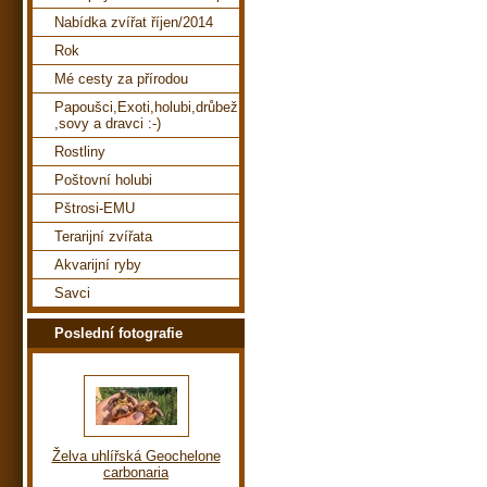
Nabídka zvířat říjen/2014
Rok
Mé cesty za přírodou
Papoušci,Exoti,holubi,drůbež
,sovy a dravci :-)
Rostliny
Poštovní holubi
Pštrosi-EMU
Terarijní zvířata
Akvarijní ryby
Savci
Poslední fotografie
Želva uhlířská Geochelone
carbonaria