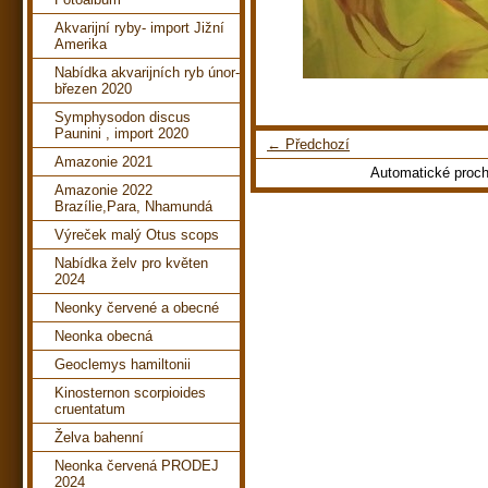
Akvarijní ryby- import Jižní
Amerika
Nabídka akvarijních ryb únor-
březen 2020
Symphysodon discus
Paunini , import 2020
← Předchozí
Amazonie 2021
Automatické proc
Amazonie 2022
Brazílie,Para, Nhamundá
Výreček malý Otus scops
Nabídka želv pro květen
2024
Neonky červené a obecné
Neonka obecná
Geoclemys hamiltonii
Kinosternon scorpioides
cruentatum
Želva bahenní
Neonka červená PRODEJ
2024