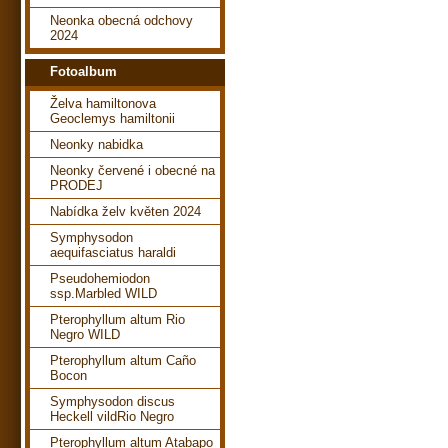
Neonka obecná odchovy
2024
Fotoalbum
Želva hamiltonova
Geoclemys hamiltonii
Neonky nabidka
Neonky červené i obecné na
PRODEJ
Nabídka želv květen 2024
Symphysodon
aequifasciatus haraldi
Pseudohemiodon
ssp.Marbled WILD
Pterophyllum altum Rio
Negro WILD
Pterophyllum altum Caño
Bocon
Symphysodon discus
Heckell vildRio Negro
Pterophyllum altum Atabapo