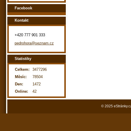
Facebook
Kontakt
+420 777 901 333
pedrohora@seznam.cz
Statistiky
Celkem:
3477296
Měsíc:
78504
Den:
1472
Online:
42
© 2025 eStránky.c