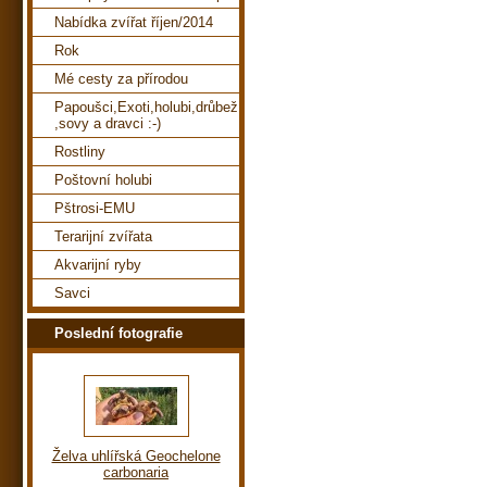
Nabídka zvířat říjen/2014
Rok
Mé cesty za přírodou
Papoušci,Exoti,holubi,drůbež
,sovy a dravci :-)
Rostliny
Poštovní holubi
Pštrosi-EMU
Terarijní zvířata
Akvarijní ryby
Savci
Poslední fotografie
Želva uhlířská Geochelone
carbonaria