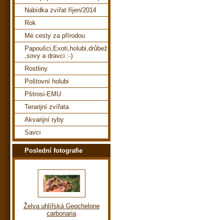
Nabídka zvířat říjen/2014
Rok
Mé cesty za přírodou
Papoušci,Exoti,holubi,drůbež
,sovy a dravci :-)
Rostliny
Poštovní holubi
Pštrosi-EMU
Terarijní zvířata
Akvarijní ryby
Savci
Poslední fotografie
Želva uhlířská Geochelone
carbonaria