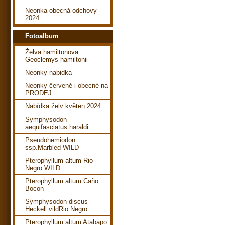
Neonka obecná odchovy
2024
Fotoalbum
Želva hamiltonova
Geoclemys hamiltonii
Neonky nabidka
Neonky červené i obecné na
PRODEJ
Nabídka želv květen 2024
Symphysodon
aequifasciatus haraldi
Pseudohemiodon
ssp.Marbled WILD
Pterophyllum altum Rio
Negro WILD
Pterophyllum altum Caño
Bocon
Symphysodon discus
Heckell vildRio Negro
Pterophyllum altum Atabapo