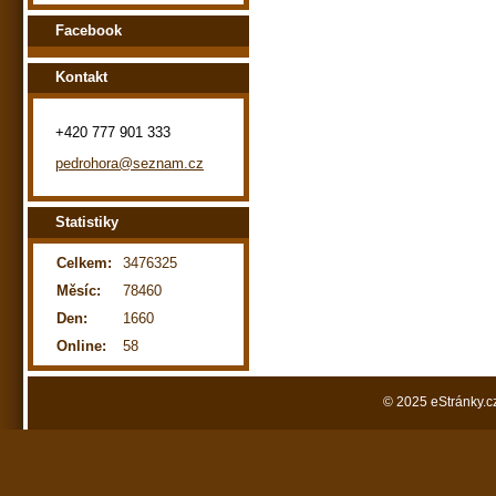
Facebook
Kontakt
+420 777 901 333
pedrohora@seznam.cz
Statistiky
Celkem:
3476325
Měsíc:
78460
Den:
1660
Online:
58
© 2025 eStránky.c