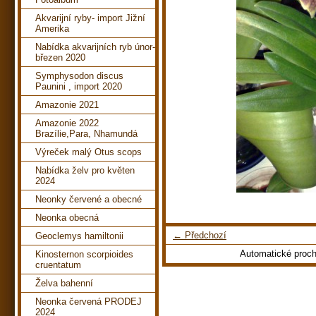
Akvarijní ryby- import Jižní
Amerika
Nabídka akvarijních ryb únor-
březen 2020
Symphysodon discus
Paunini , import 2020
Amazonie 2021
Amazonie 2022
Brazílie,Para, Nhamundá
Výreček malý Otus scops
Nabídka želv pro květen
2024
Neonky červené a obecné
Neonka obecná
← Předchozí
Geoclemys hamiltonii
Automatické proc
Kinosternon scorpioides
cruentatum
Želva bahenní
Neonka červená PRODEJ
2024