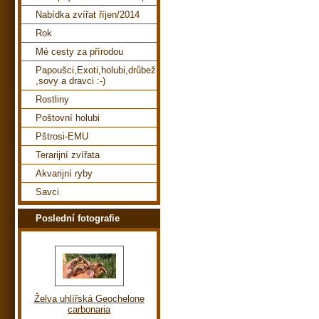
Nabídka zvířat říjen/2014
Rok
Mé cesty za přírodou
Papoušci,Exoti,holubi,drůbež
,sovy a dravci :-)
Rostliny
Poštovní holubi
Pštrosi-EMU
Terarijní zvířata
Akvarijní ryby
Savci
Poslední fotografie
Želva uhlířská Geochelone
carbonaria