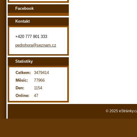
Facebook
Kontakt
+420 777 901 333
pedrohora@seznam.cz
Statistiky
Celkem:
3479414
Měsíc:
77966
Den:
1154
Online:
47
© 2025 eStránky.c