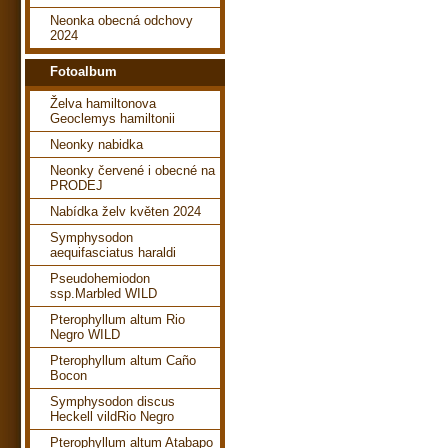
Neonka obecná odchovy
2024
Fotoalbum
Želva hamiltonova
Geoclemys hamiltonii
Neonky nabidka
Neonky červené i obecné na
PRODEJ
Nabídka želv květen 2024
Symphysodon
aequifasciatus haraldi
Pseudohemiodon
ssp.Marbled WILD
Pterophyllum altum Rio
Negro WILD
Pterophyllum altum Caño
Bocon
Symphysodon discus
Heckell vildRio Negro
Pterophyllum altum Atabapo