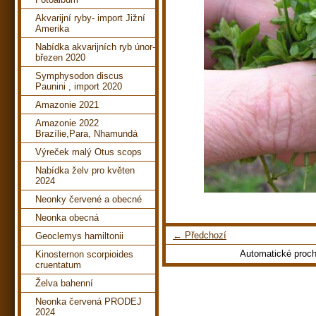
Akvarijní ryby- import Jižní
Amerika
Nabídka akvarijních ryb únor-
březen 2020
Symphysodon discus
Paunini , import 2020
Amazonie 2021
Amazonie 2022
Brazílie,Para, Nhamundá
Výreček malý Otus scops
Nabídka želv pro květen
2024
Neonky červené a obecné
Neonka obecná
← Předchozí
Geoclemys hamiltonii
Automatické proc
Kinosternon scorpioides
cruentatum
Želva bahenní
Neonka červená PRODEJ
2024