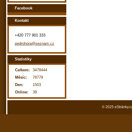
Facebook
Kontakt
+420 777 901 333
pedrohora@seznam.cz
Statistiky
Celkem:
3478444
Měsíc:
78779
Den:
1503
Online:
39
© 2025 eStránky.c