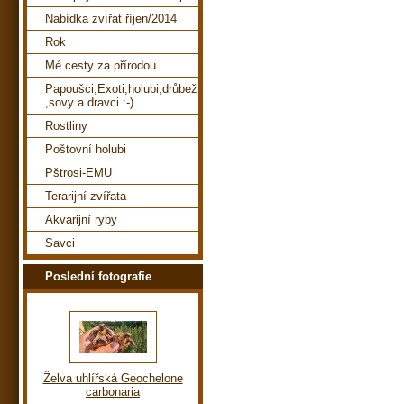
Nabídka zvířat říjen/2014
Rok
Mé cesty za přírodou
Papoušci,Exoti,holubi,drůbež
,sovy a dravci :-)
Rostliny
Poštovní holubi
Pštrosi-EMU
Terarijní zvířata
Akvarijní ryby
Savci
Poslední fotografie
Želva uhlířská Geochelone
carbonaria