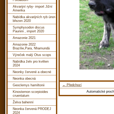
Akvarijní ryby- import Jižní
Amerika
Nabídka akvarijních ryb únor-
březen 2020
Symphysodon discus
Paunini , import 2020
Amazonie 2021
Amazonie 2022
Brazílie,Para, Nhamundá
Výreček malý Otus scops
Nabídka želv pro květen
2024
Neonky červené a obecné
Neonka obecná
← Předchozí
Geoclemys hamiltonii
Automatické proc
Kinosternon scorpioides
cruentatum
Želva bahenní
Neonka červená PRODEJ
2024