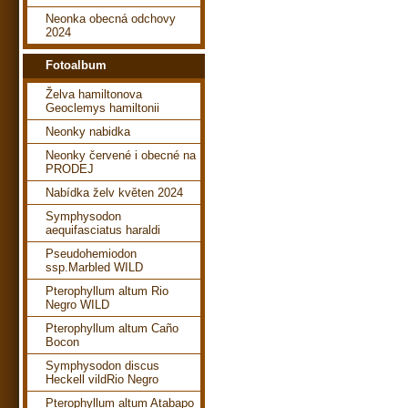
Neonka obecná odchovy
2024
Fotoalbum
Želva hamiltonova
Geoclemys hamiltonii
Neonky nabidka
Neonky červené i obecné na
PRODEJ
Nabídka želv květen 2024
Symphysodon
aequifasciatus haraldi
Pseudohemiodon
ssp.Marbled WILD
Pterophyllum altum Rio
Negro WILD
Pterophyllum altum Caño
Bocon
Symphysodon discus
Heckell vildRio Negro
Pterophyllum altum Atabapo