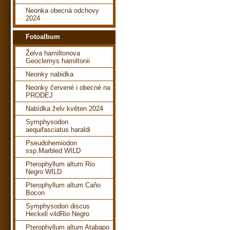
Neonka obecná odchovy
2024
Fotoalbum
Želva hamiltonova
Geoclemys hamiltonii
Neonky nabidka
Neonky červené i obecné na
PRODEJ
Nabídka želv květen 2024
Symphysodon
aequifasciatus haraldi
Pseudohemiodon
ssp.Marbled WILD
Pterophyllum altum Rio
Negro WILD
Pterophyllum altum Caño
Bocon
Symphysodon discus
Heckell vildRio Negro
Pterophyllum altum Atabapo