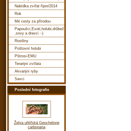
Nabídka zvířat říjen/2014
Rok
Mé cesty za přírodou
Papoušci,Exoti,holubi,drůbež
,sovy a dravci :-)
Rostliny
Poštovní holubi
Pštrosi-EMU
Terarijní zvířata
Akvarijní ryby
Savci
Poslední fotografie
Želva uhlířská Geochelone
carbonaria