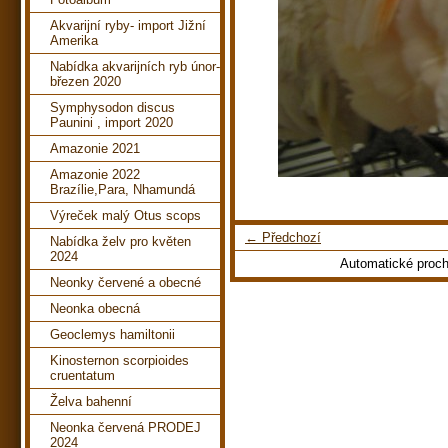
Akvarijní ryby- import Jižní
Amerika
Nabídka akvarijních ryb únor-
březen 2020
Symphysodon discus
Paunini , import 2020
Amazonie 2021
Amazonie 2022
Brazílie,Para, Nhamundá
Výreček malý Otus scops
← Předchozí
Nabídka želv pro květen
2024
Automatické proc
Neonky červené a obecné
Neonka obecná
Geoclemys hamiltonii
Kinosternon scorpioides
cruentatum
Želva bahenní
Neonka červená PRODEJ
2024