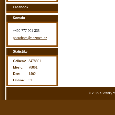
Facebook
Kontakt
+420 777 901 333
pedrohora@seznam.cz
Statistiky
Celkem:
3478301
Měsíc:
78861
Den:
1492
Online:
31
© 2025 eStránky.c