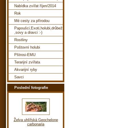
Nabídka zvířat říjen/2014
Rok
Mé cesty za přírodou
Papoušci,Exoti,holubi,drůbež
,sovy a dravci :-)
Rostliny
Poštovní holubi
Pštrosi-EMU
Terarijní zvířata
Akvarijní ryby
Savci
Poslední fotografie
Želva uhlířská Geochelone
carbonaria