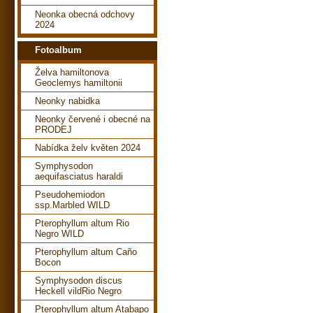
Neonka obecná odchovy
2024
Fotoalbum
Želva hamiltonova
Geoclemys hamiltonii
Neonky nabidka
Neonky červené i obecné na
PRODEJ
Nabídka želv květen 2024
Symphysodon
aequifasciatus haraldi
Pseudohemiodon
ssp.Marbled WILD
Pterophyllum altum Rio
Negro WILD
Pterophyllum altum Caño
Bocon
Symphysodon discus
Heckell vildRio Negro
Pterophyllum altum Atabapo