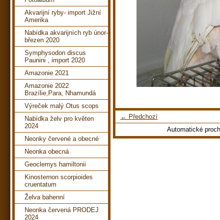
Akvarijní ryby- import Jižní
Amerika
Nabídka akvarijních ryb únor-
březen 2020
Symphysodon discus
Paunini , import 2020
Amazonie 2021
Amazonie 2022
Brazílie,Para, Nhamundá
Výreček malý Otus scops
← Předchozí
Nabídka želv pro květen
2024
Automatické proc
Neonky červené a obecné
Neonka obecná
Geoclemys hamiltonii
Kinosternon scorpioides
cruentatum
Želva bahenní
Neonka červená PRODEJ
2024