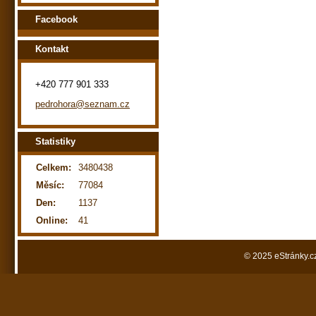
Facebook
Kontakt
+420 777 901 333
pedrohora@seznam.cz
Statistiky
Celkem:
3480438
Měsíc:
77084
Den:
1137
Online:
41
© 2025 eStránky.c