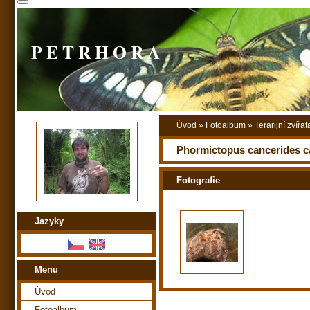
P E T R H O R A
Úvod
»
Fotoalbum
»
Terarijní zvířat
Phormictopus cancerides c
Fotografie
Jazyky
Menu
Úvod
Fotoalbum