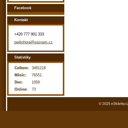
Facebook
Kontakt
+420 777 901 333
pedrohora@seznam.cz
Statistiky
Celkem:
3481218
Měsíc:
76551
Den:
1059
Online:
73
© 2025 eStránky.c