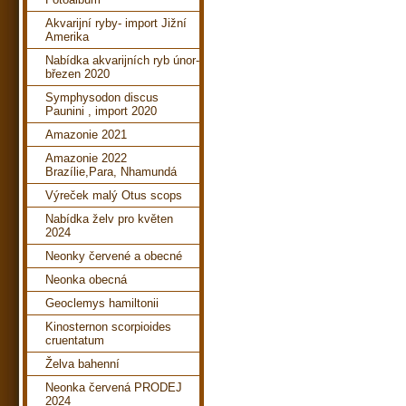
Akvarijní ryby- import Jižní
Amerika
Nabídka akvarijních ryb únor-
březen 2020
Symphysodon discus
Paunini , import 2020
Amazonie 2021
Amazonie 2022
Brazílie,Para, Nhamundá
Výreček malý Otus scops
Nabídka želv pro květen
2024
Neonky červené a obecné
Neonka obecná
Geoclemys hamiltonii
Kinosternon scorpioides
cruentatum
Želva bahenní
Neonka červená PRODEJ
2024