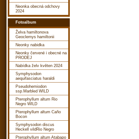
Neonka obecná odchovy
2024
Fotoalbum
Želva hamiltonova
Geoclemys hamiltonii
Neonky nabidka
Neonky červené i obecné na
PRODEJ
Nabídka želv květen 2024
Symphysodon
aequifasciatus haraldi
Pseudohemiodon
ssp.Marbled WILD
Pterophyllum altum Rio
Negro WILD
Pterophyllum altum Caño
Bocon
Symphysodon discus
Heckell vildRio Negro
Pterophyllum altum Atabapo