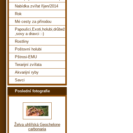
Nabídka zvířat říjen/2014
Rok
Mé cesty za přírodou
Papoušci,Exoti,holubi,drůbež
,sovy a dravci :-)
Rostliny
Poštovní holubi
Pštrosi-EMU
Terarijní zvířata
Akvarijní ryby
Savci
Poslední fotografie
Želva uhlířská Geochelone
carbonaria