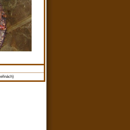
eřinách)