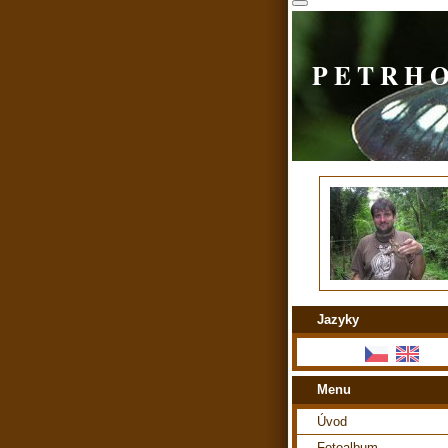
P E T R H 
Jazyky
Menu
Úvod
Fotoalbum