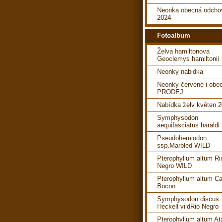
Neonka obecná odcho
2024
Fotoalbum
Želva hamiltonova
Geoclemys hamiltonii
Neonky nabidka
Neonky červené i obe
PRODEJ
Nabídka želv květen 
Symphysodon
aequifasciatus haraldi
Pseudohemiodon
ssp.Marbled WILD
Pterophyllum altum Ri
Negro WILD
Pterophyllum altum C
Bocon
Symphysodon discus
Heckell vildRio Negro
Pterophyllum altum A