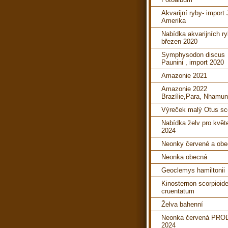
Akvarijní ryby- import 
Amerika
Nabídka akvarijních ry
březen 2020
Symphysodon discus
Paunini , import 2020
Amazonie 2021
Amazonie 2022
Brazílie,Para, Nhamu
Výreček malý Otus s
Nabídka želv pro květ
2024
Neonky červené a ob
Neonka obecná
Geoclemys hamiltonii
Kinosternon scorpioid
cruentatum
Želva bahenní
Neonka červená PRO
2024