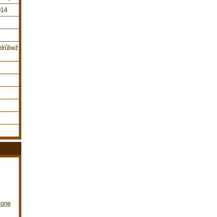
014
,drůbež
lone