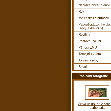
Nabídka zvířat říjen/2
Rok
Mé cesty za přírodou
Papoušci,Exoti,holubi
,sovy a dravci :-)
Rostliny
Poštovní holubi
Pštrosi-EMU
Terarijní zvířata
Akvarijní ryby
Savci
Poslední fotografie
Želva uhlířská Geoche
carbonaria