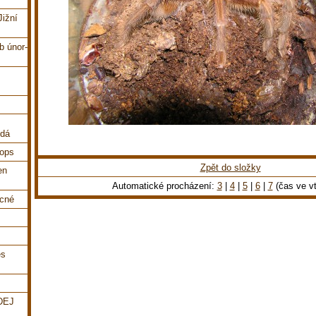
Jižní
b únor-
ndá
cops
Zpět do složky
en
Automatické procházení:
3
|
4
|
5
|
6
|
7
(čas ve vt
ecné
es
DEJ