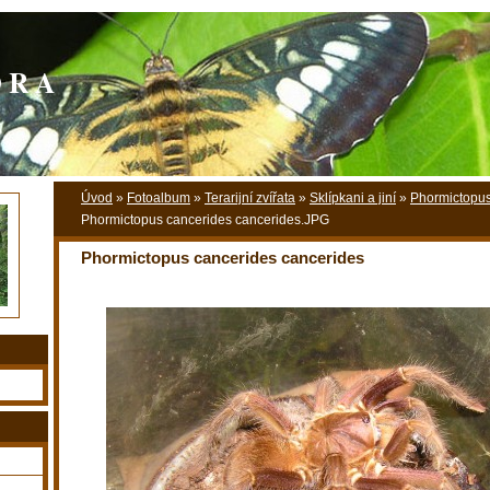
O R A
Úvod
»
Fotoalbum
»
Terarijní zvířata
»
Sklípkani a jiní
»
Phormictopus
Phormictopus cancerides cancerides.JPG
Phormictopus cancerides cancerides