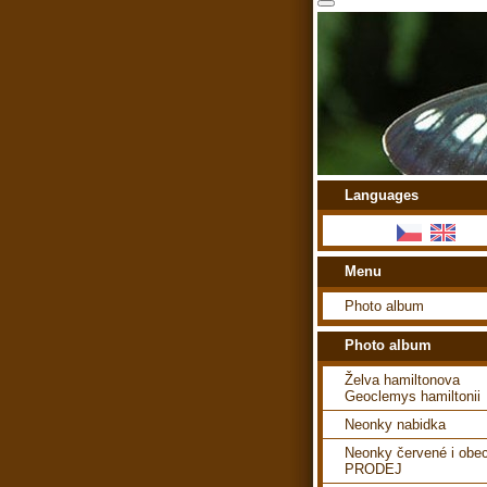
Languages
Menu
Photo album
Photo album
Želva hamiltonova
Geoclemys hamiltonii
Neonky nabidka
Neonky červené i obe
PRODEJ