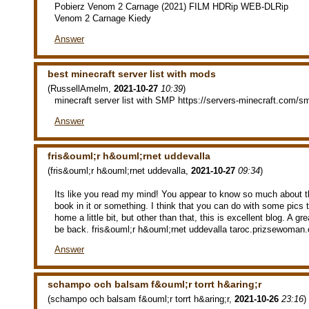
Pobierz Venom 2 Carnage (2021) FILM HDRip WEB-DLRip
Venom 2 Carnage Kiedy
Answer
best minecraft server list with mods
(
RussellAmelm
,
2021-10-27
10:39
)
minecraft server list with SMP https://servers-minecraft.com/s
Answer
fris&ouml;r h&ouml;rnet uddevalla
(
fris&ouml;r h&ouml;rnet uddevalla
,
2021-10-27
09:34
)
Its like you read my mind! You appear to know so much about th
book in it or something. I think that you can do with some pics
home a little bit, but other than that, this is excellent blog. A grea
be back. fris&ouml;r h&ouml;rnet uddevalla taroc.prizsewoma
Answer
schampo och balsam f&ouml;r torrt h&aring;r
(
schampo och balsam f&ouml;r torrt h&aring;r
,
2021-10-26
23:16
)