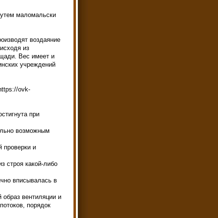
путем маломальски
роизводят воздаяние
исходя из
щади. Вес имеет и
инских учреждений
tps://ovk-
стигнута при
ально возможным
й проверки и
з строя какой-либо
ично вписывалась в
 образ вентиляции и
потоков, порядок