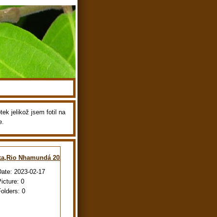
ek jelikož jsem fotil na
e.
ka,Rio Nhamundá 2022
Date:
2023-02-17
Picture:
0
Folders:
0