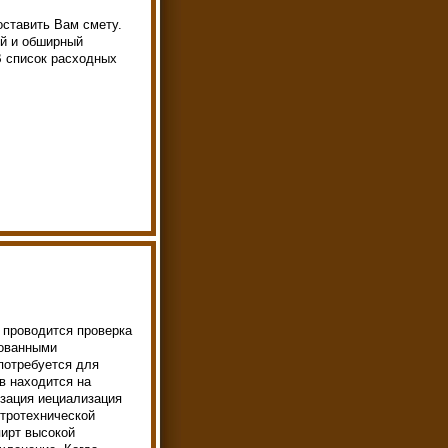
оставить Вам смету.
й и обширный
В список расходных
 проводится проверка
рованными
потребуется для
в находится на
изация иециализация
ктротехнической
пирт высокой