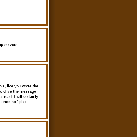
mp-servers
is, like you wrote the
 to drive the message
t read. I will certainly
n.com/map7.php