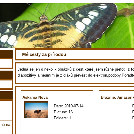
Mé cesty za přírodou
Jedná se jen o několik obrázků z cest které jsem různě přefotil z fot
diapozitivy a neumím je z diáků převézt do elektron.podoby.Poradt
Askania Nova
Brazílie, Amazon
Date:
2010-07-14
Picture:
16
Folders:
1
cné na