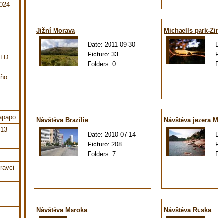
2024
Jižní Morava
Michaells park-Z
Date:
2011-09-30
Picture:
33
ILD
Folders:
0
año
tapapo
Návštěva Brazílie
Návštěva jezera M
013
Date:
2010-07-14
Picture:
208
Folders:
7
ravci
Návštěva Maroka
Návštěva Ruska