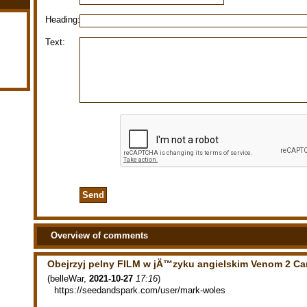
Heading:
Text:
Overview of comments
Obejrzyj pelny FILM w jÄ™zyku angielskim Venom 2 Ca
(
belleWar
,
2021-10-27
17:16
)
https://seedandspark.com/user/mark-woles