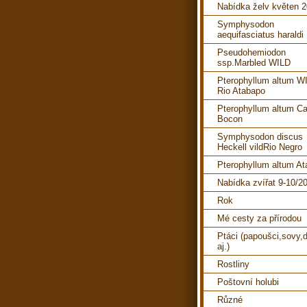
Nabídka želv květen 
Symphysodon
aequifasciatus haraldi
Pseudohemiodon
ssp.Marbled WILD
Pterophyllum altum W
Rio Atabapo
Pterophyllum altum C
Bocon
Symphysodon discus
Heckell vildRio Negro
Pterophyllum altum A
Nabídka zvířat 9-10/2
Rok
Mé cesty za přírodou
Ptáci (papoušci,sovy,d
aj.)
Rostliny
Poštovní holubi
Různé