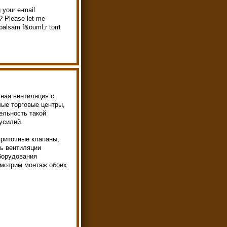
g your e-mail
y? Please let me
balsam f&ouml;r torrt
ьная вентиляция с
ые торговые центры,
ельность такой
усилий.
приточные клапаны,
ть вентиляции
борудования
смотрим монтаж обоих