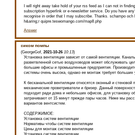
I will right away take hold of your rss feed as I can not in findin
subscription hyperlink or e-newsletter service. Do you have an
recognise in order that I may subscribe. Thanks. schampo och 
h&aring;r quipre.teswomango.com/map8.php
Answer
сиком помпы
(
GeorgeGof
,
2021-10-26
10:13
)
Установка вентиляции зависит от самой вентиляции. Канал
разветвленной сетью воздуховодов может обслуживать цел
большие офисы и промышленные предприятия. Производит
системы очень высока, однако ее монтаж требует больших 
К бесканальной вентиляции относятся оконный и стеновой 
механические проветриватели и бризер. Данный поверхнос
подходит ради дома и небольших офисов, для установку о
затрачивают от 15 минут прежде пары часов. Ниже мы рас
вариантов вентсистем.
СОДЕРЖИМОЕ:
Установка систем вентиляции
Нормативы чтобы систем вентиляции
Цены для монтаж систем вентиляции
Установка систем вентиляции