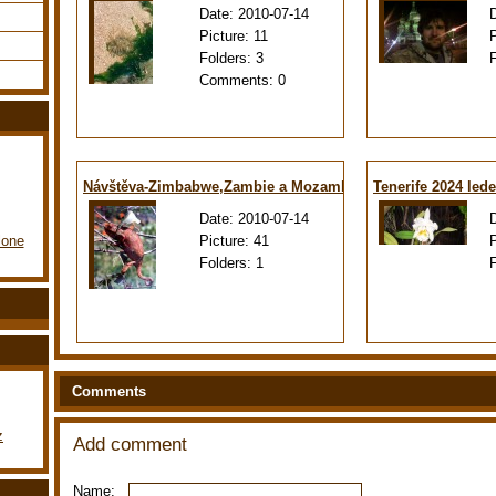
Date:
2010-07-14
Picture:
11
Folders:
3
Comments:
0
Návštěva-Zimbabwe,Zambie a Mozambiku
Tenerife 2024 led
Date:
2010-07-14
Picture:
41
lone
Folders:
1
Comments
z
Add comment
Name: