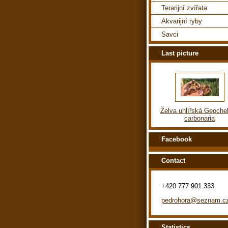
Terarijní zvířata
Akvarijní ryby
Savci
Last picture
Želva uhlířská Geoche
carbonaria
Facebook
Contact
+420 777 901 333
pedrohora@seznam.c
Statistics