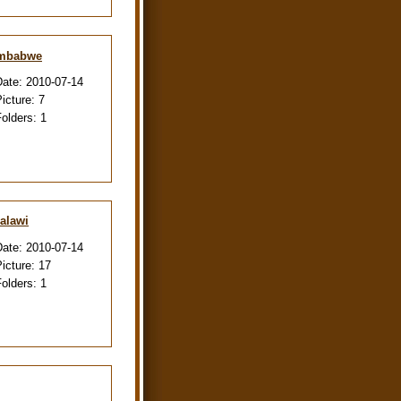
imbabwe
Date:
2010-07-14
Picture:
7
Folders:
1
alawi
Date:
2010-07-14
Picture:
17
Folders:
1