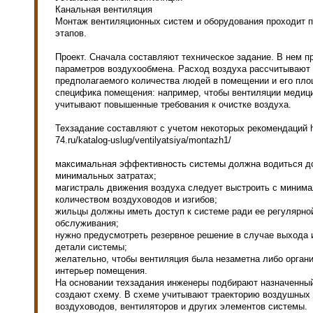
Канальная вентиляция
Монтаж вентиляционных систем и оборудования проходит 
этапов.
Проект. Сначала составляют техническое задание. В нем п
параметров воздухообмена. Расход воздуха рассчитывают 
предполагаемого количества людей в помещении и его пло
специфика помещения: например, чтобы вентиляции медиц
учитывают повышенные требования к очистке воздуха.
Техзадание составляют с учетом некоторых рекомендаций ht
74.ru/katalog-uslug/ventilyatsiya/montazh1/
максимальная эффективность системы должна водиться до
минимальных затратах;
магистраль движения воздуха следует выстроить с миним
количеством воздуховодов и изгибов;
жильцы должны иметь доступ к системе ради ее регулярно
обслуживания;
нужно предусмотреть резервное решение в случае выхода и
детали системы;
желательно, чтобы вентиляция была незаметна либо орган
интерьер помещения.
На основании техзадания инженеры подбирают назначенный
создают схему. В схеме учитывают траекторию воздушных 
воздуховодов, вентиляторов и других элементов системы.