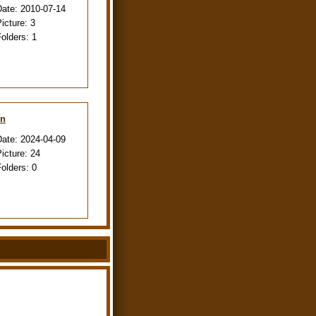
Date:
2010-07-14
Picture:
3
Folders:
1
en
Date:
2024-04-09
Picture:
24
Folders:
0