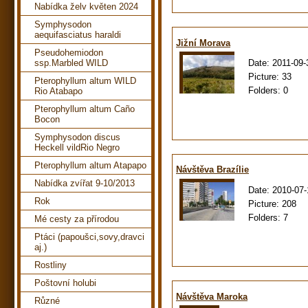
Nabídka želv květen 2024
Symphysodon
aequifasciatus haraldi
Jižní Morava
Pseudohemiodon
Date:
2011-09-
ssp.Marbled WILD
Picture:
33
Pterophyllum altum WILD
Folders:
0
Rio Atabapo
Pterophyllum altum Caño
Bocon
Symphysodon discus
Heckell vildRio Negro
Pterophyllum altum Atapapo
Návštěva Brazílie
Nabídka zvířat 9-10/2013
Date:
2010-07-
Rok
Picture:
208
Folders:
7
Mé cesty za přírodou
Ptáci (papoušci,sovy,dravci
aj.)
Rostliny
Poštovní holubi
Návštěva Maroka
Různé