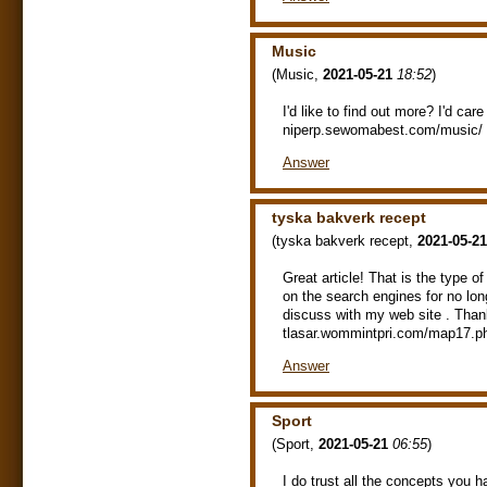
Music
(
Music
,
2021-05-21
18:52
)
I'd like to find out more? I'd car
niperp.sewomabest.com/music/
Answer
tyska bakverk recept
(
tyska bakverk recept
,
2021-05-21
Great article! That is the type o
on the search engines for no lon
discuss with my web site . Than
tlasar.wommintpri.com/map17.p
Answer
Sport
(
Sport
,
2021-05-21
06:55
)
I do trust all the concepts you 