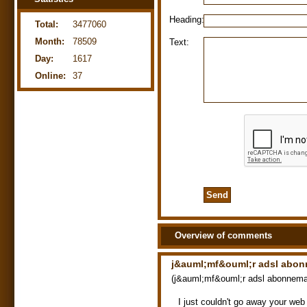
Heading:
Total:
3477060
Month:
78509
Text:
Day:
1617
Online:
37
Overview of comments
j&auml;mf&ouml;r adsl abo
(
j&auml;mf&ouml;r adsl abonnem
I just couldn't go away your web 