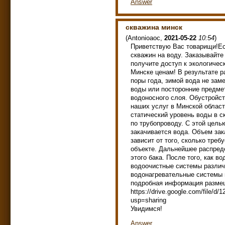
Answer
скважина минск
(
Antonioaoc
,
2021-05-22
10:54
)
Приветствую Вас товарищи!Ес
скважин на воду. Заказывай
получите доступ к экологичес
Минске ценам! В результате р
поры года, зимой вода не заме
воды или посторонние предме
водоносного слоя. Обустройст
наших услуг в Минской облас
статический уровень воды в 
по трубопроводу. С этой цел
закачивается вода. Объем зак
зависит от того, сколько тре
объекте. Дальнейшее распред
этого бака. После того, как в
водоочистные системы различ
водонагревательные системы 
подробная информация разме
https://drive.google.com/file
usp=sharing
Увидимся!
Answer