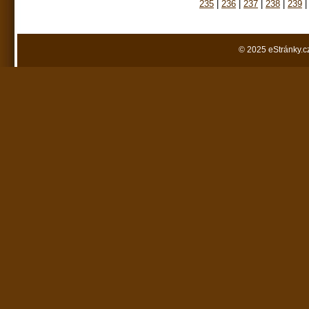
235
|
236
|
237
|
238
|
239
|
© 2025 eStránky.c