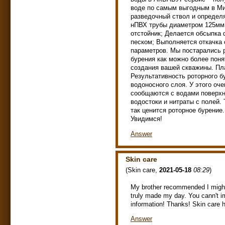
воде по самым выгодным в Ми
разведочный ствол и определ
нПВХ трубы диаметром 125мм 
отстойник; Делается обсыпк
песком; Выполняется откачка
параметров. Мы постарались р
бурения как можно более поня
создания вашей скважины. Пла
Результативность роторного б
водоносного слоя. У этого о
сообщаются с водами поверхн
водостоки и нитраты с полей.
так ценится роторное бурение.
Увидимся!
Answer
Skin care
(
Skin care
,
2021-05-18
08:29
)
My brother recommended I might l
truly made my day. You cann't i
information! Thanks! Skin care
Answer