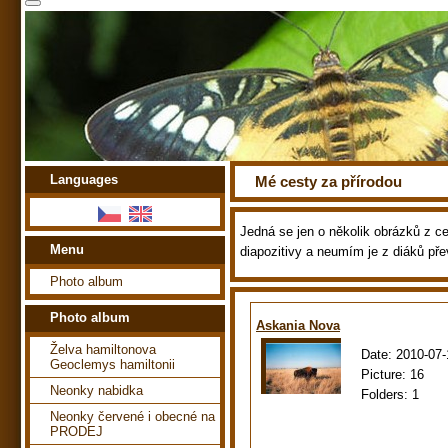
Languages
Mé cesty za přírodou
Jedná se jen o několik obrázků z ces
Menu
diapozitivy a neumím je z diáků pře
Photo album
Photo album
Askania Nova
Želva hamiltonova
Date:
2010-07-
Geoclemys hamiltonii
Picture:
16
Neonky nabidka
Folders:
1
Neonky červené i obecné na
PRODEJ