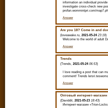
information an individual provid
investigate cross-check new p
profan.wommintpri.com/map7.p
Answer
Are you 18? Come in and don
(
loveawake.ru
,
2021-05-24
23:19
)
Welcome to the world of adult D
Answer
Trends
(
Trends
,
2021-05-24
06:53
)
I love reading a post that can m
comment! Trends lersri.teswom
Answer
Оптовый интернет-магазин
(
Daviddit
,
2021-05-23
18:43
)
Интернет-магазин «Trion-Loc