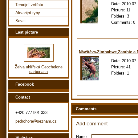
Date:
2010-07-
Terarijní zvířata
Picture:
11
Akvarijní ryby
Folders:
3
Savci
Comments:
0
Last picture
Návštěva-Zimbabwe,Zambie a
Date:
2010-07-
Picture:
41
Želva uhlířská Geochelone
carbonaria
Folders:
1
Facebook
Contact
Comments
+420 777 901 333
pedrohora@seznam.cz
Add comment
Name:
Statistics