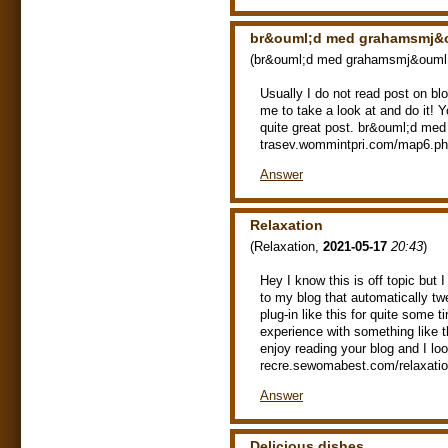
br&ouml;d med grahamsmj&o
(
br&ouml;d med grahamsmj&ouml;
Usually I do not read post on blo
me to take a look at and do it! 
quite great post. br&ouml;d me
trasev.wommintpri.com/map6.p
Answer
Relaxation
(
Relaxation
,
2021-05-17
20:43
)
Hey I know this is off topic but
to my blog that automatically tw
plug-in like this for quite som
experience with something like th
enjoy reading your blog and I lo
recre.sewomabest.com/relaxatio
Answer
Delicious dishes