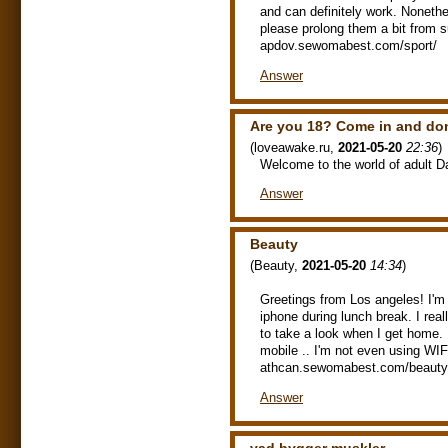
and can definitely work. Nonethel
please prolong them a bit from 
apdov.sewomabest.com/sport/
Answer
Are you 18? Come in and don
(
loveawake.ru
,
2021-05-20
22:36
)
Welcome to the world of adult D
Answer
Beauty
(
Beauty
,
2021-05-20
14:34
)
Greetings from Los angeles! I'm
iphone during lunch break. I real
to take a look when I get home. 
mobile .. I'm not even using WIF
athcan.sewomabest.com/beauty
Answer