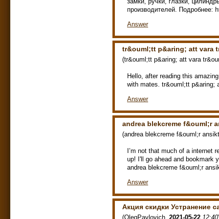
замки, ручки, глазки, цилинд
производителей. Подробнее: htt
Answer
tr&ouml;tt p&aring; att vara 
(
tr&ouml;tt p&aring; att vara tr&ou
Hello, after reading this amazin
with mates. tr&ouml;tt p&aring;
Answer
andrea blekcreme f&ouml;r a
(
andrea blekcreme f&ouml;r ansik
I’m not that much of a internet r
up! I'll go ahead and bookmark 
andrea blekcreme f&ouml;r ans
Answer
Акция скидки Устранение 
(
OlegPavlovich
,
2021-05-22
12:40