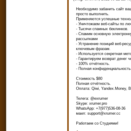
Необходимо забанить сайт ва
просто выполнить.
Применяются успешные технол
- Уничтожаем веб-сайты по л
- Тысячи спамных беклинков.
- Спамим основную электронн
рассылками
- Устранение позиций веб-рес
ключевым фразам.
- Используется секретная мет
- Гарантируем возврат денег ч
- 100% отчётность.
- Полная конфиденциальность 
Стоимость $80
Полная отчётность.
Оплата: Qiwi, Yandex.Money, Bi
Телега: @exrumer
Skype: xrumer.pro
WhatsApp: +7(977)536-08-36
маил: support@xrumer.cc
Работаем со Студиями!