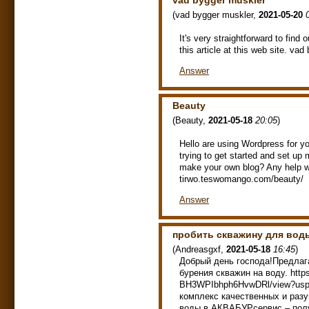
vad bygger muskler
(
vad bygger muskler
,
2021-05-20
It's very straightforward to find
this article at this web site. 
Answer
Beauty
(
Beauty
,
2021-05-18
20:05
)
Hello are using Wordpress for yo
trying to get started and set up
make your own blog? Any help w
tirwo.teswomango.com/beauty/
Answer
пробить скважину для вод
(
Andreasgxf
,
2021-05-18
16:45
)
Добрый день господа!Предлаг
бурения скважин на воду. https:
BH3WPIbhph6HvwDRl/view?usp=
комплекс качественных и разу
воды в АКВАБУРсервис – полу