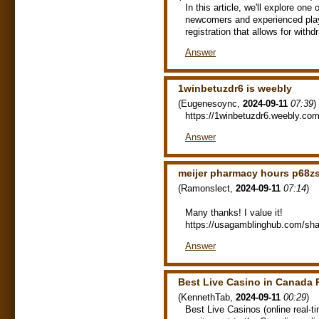
In this article, we'll explore one
newcomers and experienced pla
registration that allows for wit
Answer
1winbetuzdr6 is weebly
(
Eugenesoync
,
2024-09-11
07:39
)
https://1winbetuzdr6.weebly.co
Answer
meijer pharmacy hours p68z
(
Ramonslect
,
2024-09-11
07:14
)
Many thanks! I value it!
https://usagamblinghub.com/sh
Answer
Best Live Casino in Canada 
(
KennethTab
,
2024-09-11
00:29
)
Best Live Casinos (online real-