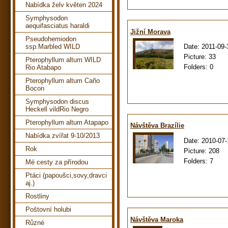
Nabídka želv květen 2024
Symphysodon
aequifasciatus haraldi
Jižní Morava
Pseudohemiodon
Date:
2011-09-
ssp.Marbled WILD
Picture:
33
Pterophyllum altum WILD
Folders:
0
Rio Atabapo
Pterophyllum altum Caño
Bocon
Symphysodon discus
Heckell vildRio Negro
Pterophyllum altum Atapapo
Návštěva Brazílie
Nabídka zvířat 9-10/2013
Date:
2010-07-
Rok
Picture:
208
Folders:
7
Mé cesty za přírodou
Ptáci (papoušci,sovy,dravci
aj.)
Rostliny
Poštovní holubi
Návštěva Maroka
Různé