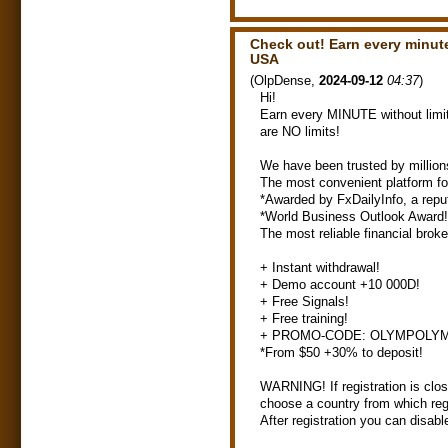
Check out! Earn every minute 
USA
(
OlpDense
,
2024-09-12
04:37
)
Hi!
Earn every MINUTE without limit
are NO limits!
We have been trusted by million
The most convenient platform fo
*Awarded by FxDailyInfo, a reput
*World Business Outlook Award!
The most reliable financial brok
+ Instant withdrawal!
+ Demo account +10 000D!
+ Free Signals!
+ Free training!
+ PROMO-CODE: OLYMPOLY
*From $50 +30% to deposit!
WARNING! If registration is clo
choose a country from which regi
After registration you can disabl