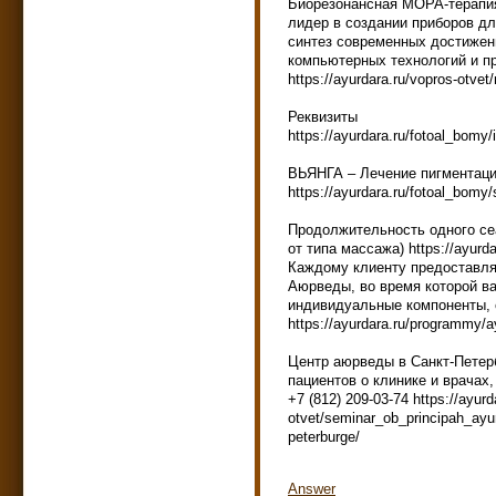
Биорезонансная МОРА-терапия
лидер в создании приборов дл
синтез современных достижен
компьютерных технологий и п
https://ayurdara.ru/vopros-otve
Реквизиты
https://ayurdara.ru/fotoal_bomy/
ВЬЯНГА – Лечение пигментац
https://ayurdara.ru/fotoal_bom
Продолжительность одного сеа
от типа массажа) https://ayur
Каждому клиенту предоставля
Аюрведы, во время которой в
индивидуальные компоненты,
https://ayurdara.ru/programmy/a
Центр аюрведы в Санкт-Петерб
пациентов о клинике и врачах,
+7 (812) 209-03-74 https://ayurd
otvet/seminar_ob_principah_ayu
peterburge/
Answer