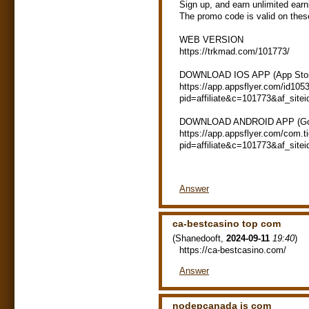
Sign up, and earn unlimited ear
The promo code is valid on these
WEB VERSION
https://trkmad.com/101773/
DOWNLOAD IOS APP (App Stor
https://app.appsflyer.com/id10
pid=affiliate&c=101773&af_si
DOWNLOAD ANDROID APP (Goo
https://app.appsflyer.com/com.t
pid=affiliate&c=101773&af_si
Answer
ca-bestcasino top com
(
Shanedooft
,
2024-09-11
19:40
)
https://ca-bestcasino.com/
Answer
nodepcanada is com