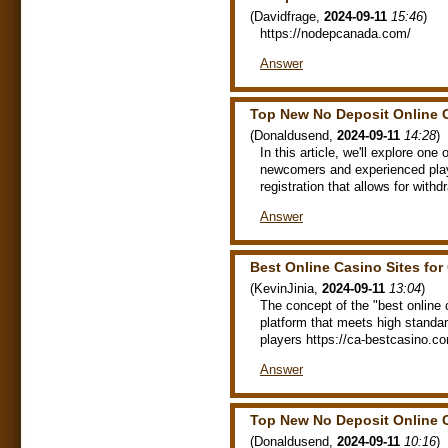
(
Davidfrage
,
2024-09-11
15:46
)
https://nodepcanada.com/
Answer
Top New No Deposit Online
(
Donaldusend
,
2024-09-11
14:28
)
In this article, we'll explore one
newcomers and experienced pla
registration that allows for wit
Answer
Best Online Casino Sites for
(
KevinJinia
,
2024-09-11
13:04
)
The concept of the "best online 
platform that meets high standard
players https://ca-bestcasino.c
Answer
Top New No Deposit Online
(
Donaldusend
,
2024-09-11
10:16
)