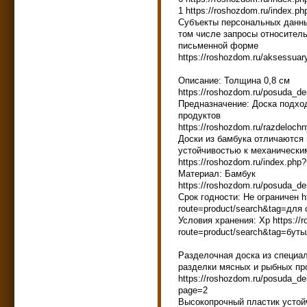
1 https://roshozdom.ru/index.
Субъекты персональных данны
том числе запросы относител
письменной форме
https://roshozdom.ru/aksessua
Описание: Толщина 0,8 см
https://roshozdom.ru/posuda_d
Предназначение: Доска подхо
продуктов
https://roshozdom.ru/razdeloch
Доски из бамбука отличаются
устойчивостью к механически
https://roshozdom.ru/index.ph
Материал: Бамбук
https://roshozdom.ru/posuda_de
Срок годности: Не ограничен ht
route=product/search&tag=для
Условия хранения: Хр https://r
route=product/search&tag=бут
Разделочная доска из специа
разделки мясных и рыбных пр
https://roshozdom.ru/posuda_d
page=2
Высокопрочный пластик устойч