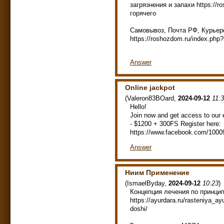
загрязнения и запахи https://r
горячего
Самовывоз, Почта РФ, Курьер
https://roshozdom.ru/index.php
Answer
Online jackpot
(
Valeron83BOard
,
2024-09-12
11:
Hello!
Join now and get access to our 
- $1200 + 300FS Register here:
https://www.facebook.com/100
Answer
Ниим Применение
(
IsmaelByday
,
2024-09-12
10:23
)
Концепция лечения по принци
https://ayurdara.ru/rasteniya_
doshi/