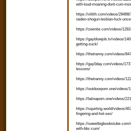
with-loud-moaning-dont-cum-insi
https://xlilith.com/videos/2948
raiden-shogun-lesbian-fuck-unce
https://zeenite.com/videos/1292
https://gayblowjob.tv/videos/14
getting-suck/
https://thetranny.com/videos/847
https://gay0day.com/videos/17372
lessons/
https://thetranny.com/videos/1
https://outdoorporn.one/videos/1
https://latinaporn.one/videos/22
https://squirting.world/videos/453
fingering-and-hot-sex/
https://sweetbigboobstube.com/vi
with-bbc-cum/