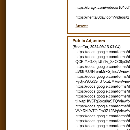
https://bragx.com/videos/10468/
https://hentai0day.com/videos/17
Answer
Public Adjusters
(
BrianCor
,
2024-09-13
03:04
)
https://docs.google.com/for
https://docs.google.com/forms
QCBtYzGz2plJbi1v_3ZCC6jp0
https://docs.google.com/form
aV087UJINr5mMrFGjikioA/view
https://docs.google.com/for
Fy3jkW0G3STJ7XuEMRsw/view
https://docs.google.com/for
https://docs.google.com/for
https://docs.google.com/form
tHvapHW5Tg6oxu9aSTQ/viewfo
https://docs.google.com/forms
VVcRhl2vTOiFm3Z12Big/viewf
https://docs.google.com/for
https://docs.google.com/for
https://docs.google.com/for