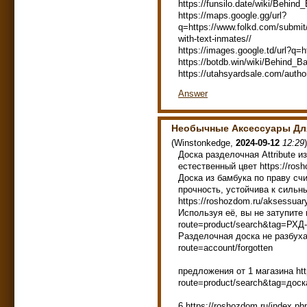
https://funsilo.date/wiki/Beh
https://maps.google.gg/url?
q=https://www.folkd.com/submit
with-text-inmates//
https://images.google.td/url?q=
https://botdb.win/wiki/Behind_
https://utahsyardsale.com/author
Answer
Необычные Аксессуары Дл
(
Winstonkedge
,
2024-09-12
12:29
)
Доска разделочная Attribute и
естественный цвет https://rosh
Доска из бамбука по праву сч
прочность, устойчива к сильн
https://roshozdom.ru/aksessuar
Используя её, вы не затупите н
route=product/search&tag=РХД
Разделочная доска не разбухае
route=account/forgotten
предложения от 1 магазина htt
route=product/search&tag=дос
6 https://roshozdom.ru/index.p