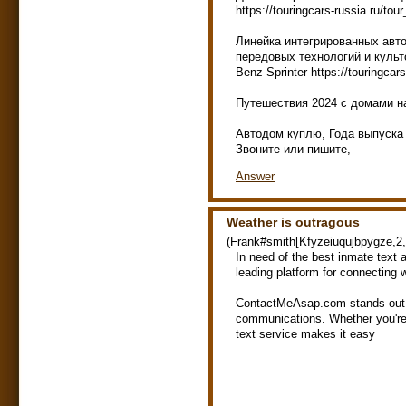
https://touringcars-russia.ru/tour
Линейка интегрированных авт
передовых технологий и культ
Benz Sprinter https://touringcars
Путешествия 2024 с домами на ко
Автодом куплю, Года выпуска
Звоните или пишите,
Answer
Weather is outragous
(
Frank#smith[Kfyzeiuqujbpygze,2,
In need of the best inmate text
leading platform for connecting 
ContactMeAsap.com stands out fo
communications. Whether you're t
text service makes it easy