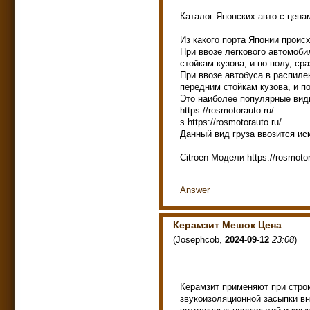
Каталог Японских авто с ценами
Из какого порта Японии проис
При ввозе легкового автомоби
стойкам кузова, и по полу, сра
При ввозе автобуса в распиле
передним стойкам кузова, и по 
Это наиболее популярные вид
https://rosmotorauto.ru/
s https://rosmotorauto.ru/
Данный вид груза ввозится иск
Citroen Модели https://rosmotor
Answer
Керамзит Мешок Цена
(
Josephcob
,
2024-09-12
23:08
)
Керамзит применяют при строи
звукоизоляционной засыпки вн