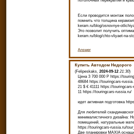
потолочных перекрытий и крыш ht
Если проводится монтаж полов
помнить что толщина керамзита
keram.ru/blog/osnovnye-otlichiya
Это позволит получить оптима
keram.ru/blog/chto-vliyaet-na-s
Answer
Купить Автодом Недорого
(
Felipeskaks
,
2024-09-12
21:30
)
Цена 3 700 000 Р https://touring
48684 https://touringcars-russia.
21 $ € 41111 https://touringcars-
11 https://touringcars-russia.ru/
идет активная подготовка https:/
Для любителей скандинавског
минималистичного дизайна: H
помещений, натуральные мат
https://touringcars-russia.ru/tour
Две планировки MAXIA оснащ