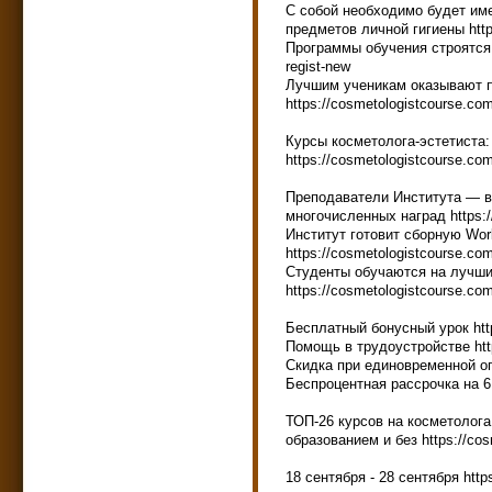
С собой необходимо будет им
предметов личной гигиены http
Программы обучения строятся н
regist-new
Лучшим ученикам оказывают п
https://cosmetologistcourse.co
Курсы косметолога-эстетиста:
https://cosmetologistcourse.co
Преподаватели Института — в
многочисленных наград https:/
Институт готовит сборную Worl
https://cosmetologistcourse.co
Студенты обучаются на лучш
https://cosmetologistcourse.co
Бесплатный бонусный урок http
Помощь в трудоустройстве http
Скидка при единовременной опл
Беспроцентная рассрочка на 6 
ТОП-26 курсов на косметолог
образованием и без https://cos
18 сентября - 28 сентября http