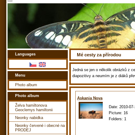
Languages
Mé cesty za přírodou
Jedná se jen o několik obrázků z ces
Menu
diapozitivy a neumím je z diáků pře
Photo album
Photo album
Askania Nova
Želva hamiltonova
Date:
2010-07-
Geoclemys hamiltonii
Picture:
16
Neonky nabidka
Folders:
1
Neonky červené i obecné na
PRODEJ