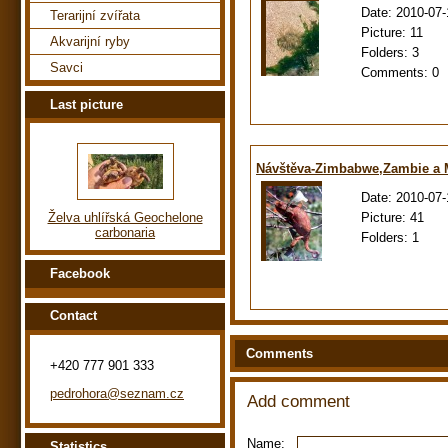
Date:
2010-07-
Terarijní zvířata
Picture:
11
Akvarijní ryby
Folders:
3
Savci
Comments:
0
Last picture
Návštěva-Zimbabwe,Zambie a
Date:
2010-07-
Picture:
41
Želva uhlířská Geochelone
carbonaria
Folders:
1
Facebook
Contact
Comments
+420 777 901 333
pedrohora@seznam.cz
Add comment
Name:
Statistics