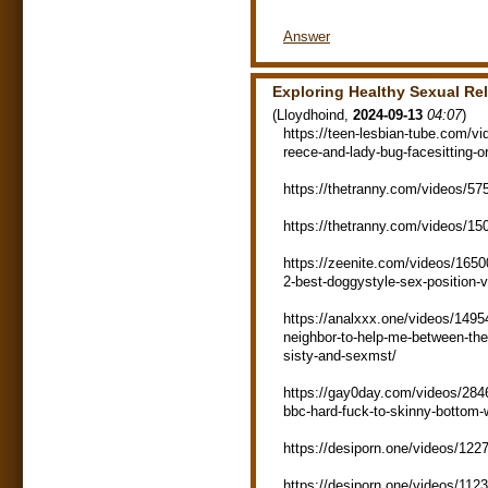
Answer
Exploring Healthy Sexual R
(
Lloydhoind
,
2024-09-13
04:07
)
https://teen-lesbian-tube.com/v
reece-and-lady-bug-facesitting-
https://thetranny.com/videos/57
https://thetranny.com/videos/15
https://zeenite.com/videos/1650
2-best-doggystyle-sex-position-v
https://analxxx.one/videos/1495
neighbor-to-help-me-between-the
sisty-and-sexmst/
https://gay0day.com/videos/2846
bbc-hard-fuck-to-skinny-bottom
https://desiporn.one/videos/1227
https://desiporn.one/videos/1123