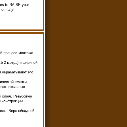
ques to RAISE your
normally!
й процесс монтажа
5-2 метра) и шириной
и обрабатывают его
ической смазки,
плотнительные
й ключ. Резьбовую
и конструкции
ель. Верх обсадной