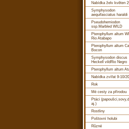
Nabídka želv květen 
Symphysodon
aequifasciatus haraldi
Pseudohemiodon
ssp.Marbled WILD
Pterophyllum altum W
Rio Atabapo
Pterophyllum altum C
Bocon
Symphysodon discus
Heckell vildRio Negro
Pterophyllum altum A
Nabídka zvířat 9-10/2
Rok
Mé cesty za přírodou
Ptáci (papoušci,sovy,d
aj.)
Rostliny
Poštovní holubi
Různé