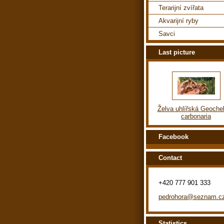
Terarijní zvířata
Akvarijní ryby
Savci
Last picture
Želva uhlířská Geoche
carbonaria
Facebook
Contact
+420 777 901 333
pedrohora@seznam.c
Statistics