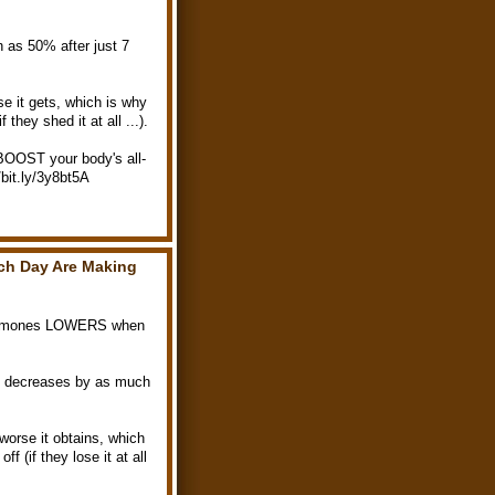
h as 50% after just 7
se it gets, which is why
 they shed it at all ...).
 BOOST your body's all-
/bit.ly/3y8bt5A
ch Day Are Making
g hormones LOWERS when
ne decreases by as much
 worse it obtains, which
f (if they lose it at all