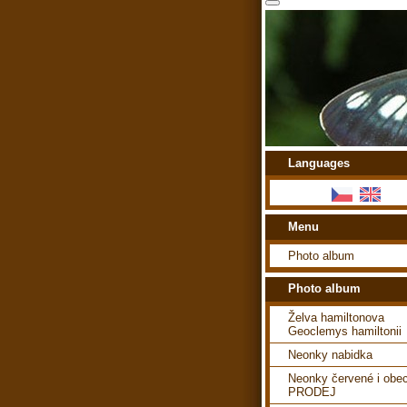
Languages
Menu
Photo album
Photo album
Želva hamiltonova
Geoclemys hamiltonii
Neonky nabidka
Neonky červené i obe
PRODEJ