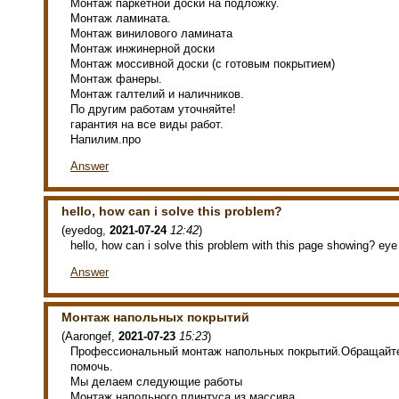
Монтаж паркетной доски на подложку.
Монтаж ламината.
Монтаж винилового ламината
Монтаж инжинерной доски
Монтаж моссивной доски (с готовым покрытием)
Монтаж фанеры.
Монтаж галтелий и наличников.
По другим работам уточняйте!
гарантия на все виды работ.
Напилим.про
Answer
hello, how can i solve this problem?
(
eyedog
,
2021-07-24
12:42
)
hello, how can i solve this problem with this page showing? eye
Answer
Монтаж напольных покрытий
(
Aarongef
,
2021-07-23
15:23
)
Профессиональный монтаж напольных покрытий.Обращайте
помочь.
Мы делаем следующие работы
Монтаж напольного плинтуса из массива