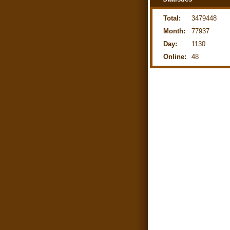
Total:
3479448
Month:
77937
Day:
1130
Online:
48