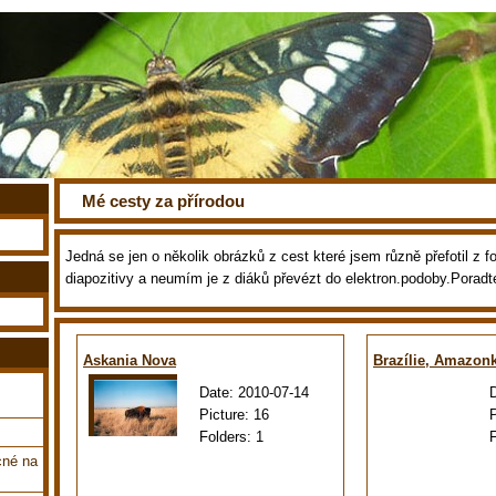
Mé cesty za přírodou
Jedná se jen o několik obrázků z cest které jsem různě přefotil z fot
diapozitivy a neumím je z diáků převézt do elektron.podoby.Poradt
Askania Nova
Brazílie, Amazon
Date:
2010-07-14
Picture:
16
Folders:
1
cné na