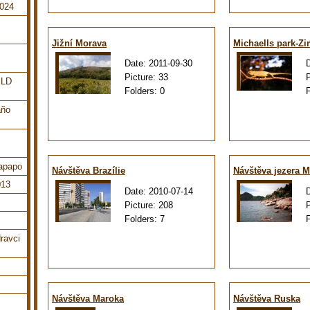
2024
Jižní Morava
Michaells park-Z
Date:
2011-09-30
Picture:
33
ILD
Folders:
0
año
tapapo
Návštěva Brazílie
Návštěva jezera M
013
Date:
2010-07-14
Picture:
208
Folders:
7
ravci
Návštěva Maroka
Návštěva Ruska