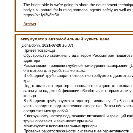
The bright side is we're going to share the nourishment techni
body's all-natural fat-burning hormonal agents safely as well as 
https://bit.ly/3y8bt5A
Answer
аккумулятор автомобильный купить цена
(
Donaldbhn
,
2021-07-28
16:37
)
Привет товарищи
Обустройство скважины с адаптером Рассмотрим пошаговы
адаптера
Раскапывают траншею глубиной ниже уровня замерзания (1,
0,5 метров для удобства монтажа.
В обсадной трубе сверлят отверстие требуемого диаметра 
края.
Подготавливают адаптер: сначала его очищают от технолог
затем для надежной фиксации обрабатывают герметиком у
кольца.
В обсадную трубу опускают адаптер , используя Т-образны
часть заводят в подготовленное отверстие. Затем обе част
соединяют между собой.
К погружному насосу подключают питающий и греющий каб
трубы обрезают и закрывают крышкой.
Монтируются вспомогательные приборы.
Проверка работоспособности системы и ее герметичности.