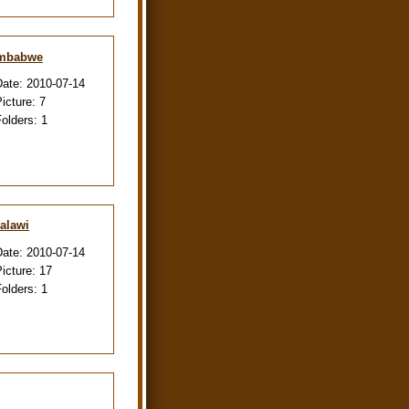
imbabwe
Date:
2010-07-14
Picture:
7
Folders:
1
alawi
Date:
2010-07-14
Picture:
17
Folders:
1