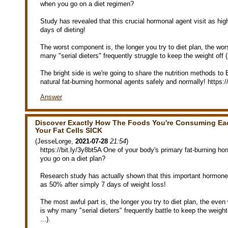
when you go on a diet regimen?
Study has revealed that this crucial hormonal agent visit as hig
days of dieting!
The worst component is, the longer you try to diet plan, the wor
many "serial dieters" frequently struggle to keep the weight off (if
The bright side is we're going to share the nutrition methods to
natural fat-burning hormonal agents safely and normally! https:/
Answer
Discover Exactly How The Foods You're Consuming Ea
Your Fat Cells SICK
(
JesseLorge
,
2021-07-28
21:54
)
https://bit.ly/3y8bt5A One of your body's primary fat-burnin
you go on a diet plan?
Research study has actually shown that this important hormo
as 50% after simply 7 days of weight loss!
The most awful part is, the longer you try to diet plan, the even
is why many "serial dieters" frequently battle to keep the weight of
...).