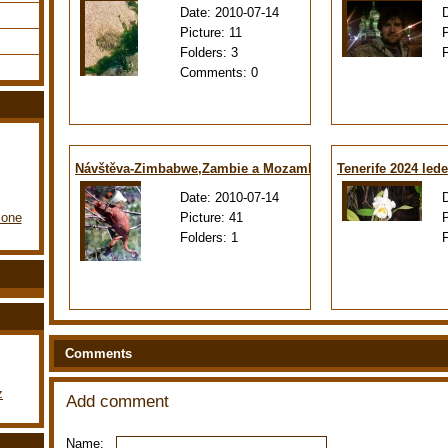
Date:
2010-07-14
Picture:
11
Folders:
3
Comments:
0
Návštěva-Zimbabwe,Zambie a Mozambiku
Tenerife 2024 led
Date:
2010-07-14
Picture:
41
lone
Folders:
1
Comments
z
Add comment
Name: