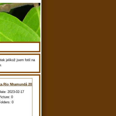
ek jelikož jsem fotil na
e.
ka,Rio Nhamundá 2022
Date:
2023-02-17
Picture:
0
Folders:
0