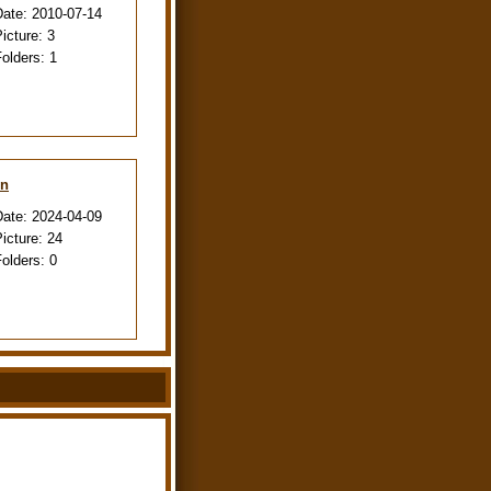
Date:
2010-07-14
Picture:
3
Folders:
1
en
Date:
2024-04-09
Picture:
24
Folders:
0