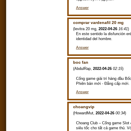
Answer
comprar vardenafil 20 mg
(
levitra 20 mg
,
2022-04-26
16:41
)
En este sentido la disfunción e
identidad del hombre.
Answer
boc fan
(
AbdulRap
,
2022-04-26
02:15
)
Cổng game giải trí hàng đầu Bốc 
Phiên bản mới - Đẳng cấp mới.
Answer
choangvip
(
HowardMut
,
2022-04-26
00:34
)
Choang Club – Cổng game Slot đ
siêu tốc cho tất cả game thủ. 