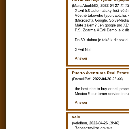
(
MariaAborb593
,
2022-04-27
11:13
XEvil 5.0 automaticky řeší větš
Včetně takového typu captcha: 
(Microsoft), Google, SolveMedi
Máte zájem? Jen google pro XEv
P.S. Zdarma XEvil Demo je k dis
Do 30. dubna je také k dispozi
XEvil.Net
Answer
Puerto Aventuras Real Estate
(
DarnellPaf
,
2022-04-26
23:44
)
the best site to buy or sell pro
Mexico !! customer service in r
Answer
velo
(
velolhon
,
2022-04-26
18:46
)
Здравствуйте друзья