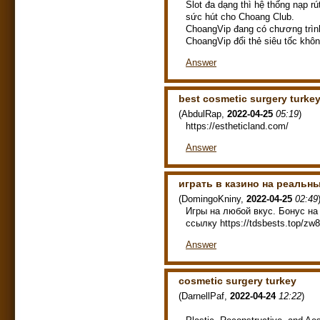
Slot đa dạng thì hệ thống nạp r
sức hút cho Choang Club.
ChoangVip đang có chương trìn
ChoangVip đổi thẻ siêu tốc khôn
Answer
best cosmetic surgery turke
(
AbdulRap
,
2022-04-25
05:19
)
https://estheticland.com/
Answer
играть в казино на реальн
(
DomingoKniny
,
2022-04-25
02:49
Игры на любой вкус. Бонус на
ссылку https://tdsbests.top/zw
Answer
cosmetic surgery turkey
(
DarnellPaf
,
2022-04-24
12:22
)