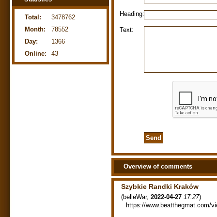
Heading:
Total:
3478762
Month:
78552
Text:
Day:
1366
Online:
43
Overview of comments
Szybkie Randki Kraków
(
belleWar
,
2022-04-27
17:27
)
https://www.beatthegmat.com/