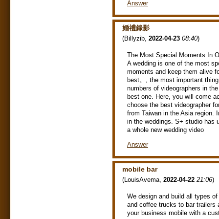
Answer
婚禮錄影
(
Billyzib
,
2022-04-23
08:40
)
The Most Special Moments In On
A wedding is one of the most sp
moments and keep them alive for
best。, the most important thing 
numbers of videographers in the 
best one. Here, you will come a
choose the best videographer fo
from Taiwan in the Asia region. I
in the weddings. S+ studio has
a whole new wedding video
Answer
mobile bar
(
LouisAvema
,
2022-04-22
21:06
)
We design and build all types of
and coffee trucks to bar trailer
your business mobile with a cust