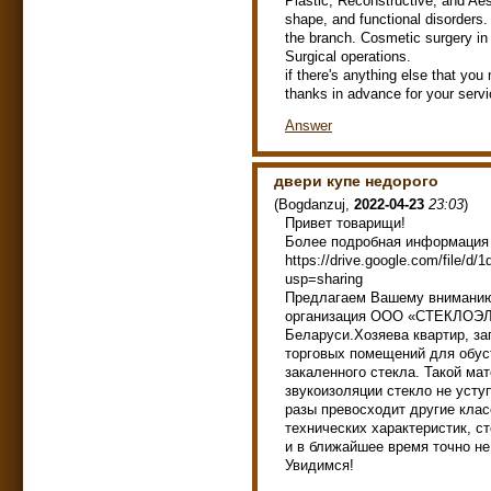
Plastic, Reconstructive, and Aes
shape, and functional disorders.
the branch. Cosmetic surgery in 
Surgical operations.
if there's anything else that yo
thanks in advance for your serv
Answer
двери купе недорого
(
Bogdanzuj
,
2022-04-23
23:03
)
Привет товарищи!
Более подробная информация
https://drive.google.com/fi
usp=sharing
Предлагаем Вашему вниманию
организация ООО «СТЕКЛОЭЛИТ
Беларуси.Хозяева квартир, за
торговых помещений для обус
закаленного стекла. Такой ма
звукоизоляции стекло не усту
разы превосходит другие кла
технических характеристик, 
и в ближайшее время точно не
Увидимся!