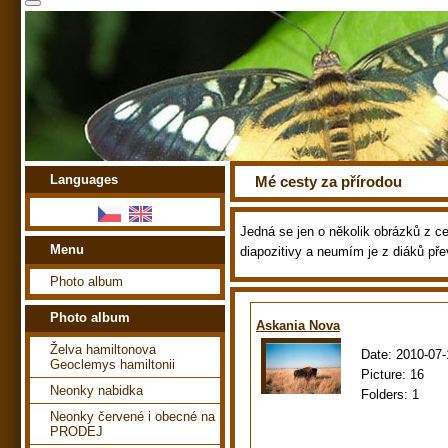
Languages
Mé cesty za přírodou
Jedná se jen o několik obrázků z ces
Menu
diapozitivy a neumím je z diáků pře
Photo album
Photo album
Askania Nova
Želva hamiltonova
Date:
2010-07-
Geoclemys hamiltonii
Picture:
16
Neonky nabidka
Folders:
1
Neonky červené i obecné na
PRODEJ