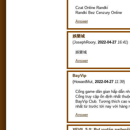
Czat Online Randki
Randki Bez Cenzury Online
Answer
娛樂城
(
JosephRoory
,
2022-04-27
16:41
)
娛樂城
Answer
BayVip
(
HowardMut
,
2022-04-27
11:39
)
Cổng game dân gian hấp dẫn nhấ
Cổng truy cập ổn định nhất thu
BayVip Club. Tương thích cao vớ
nhất từ trước tới nay với hàng 
Answer
XEVIL 5.0: Byl vydán nejlepš