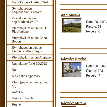
Nabídka želv květen 2024
Symphysodon
aequifasciatus haraldi
Jižní Morava
Pseudohemiodon
Date:
2011-09-
ssp.Marbled WILD
Picture:
33
Pterophyllum altum WILD
Folders:
0
Rio Atabapo
Pterophyllum altum Caño
Bocon
Symphysodon discus
Heckell vildRio Negro
Pterophyllum altum Atapapo
Návštěva Brazílie
Nabídka zvířat 9-10/2013
Date:
2010-07-
Rok
Picture:
208
Folders:
7
Mé cesty za přírodou
Ptáci (papoušci,sovy,dravci
aj.)
Rostliny
Poštovní holubi
Návštěva Maroka
Různé