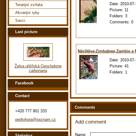
Date:
2010-07-
Terarijní zvířata
Picture:
11
Akvarijní ryby
Folders:
3
Savci
Comments:
0
Last picture
Návštěva-Zimbabwe,Zambie a
Date:
2010-07-
Picture:
41
Želva uhlířská Geochelone
carbonaria
Folders:
1
Facebook
Contact
Comments
+420 777 901 333
pedrohora@seznam.cz
Add comment
Name:
Statistics